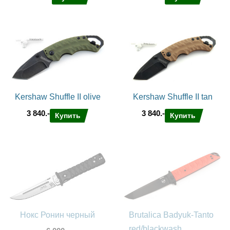
Kershaw Shuffle II olive
Kershaw Shuffle II tan
3 840.-
3 840.-
Купить
Купить
Нокс Ронин черный
Brutalica Badyuk-Tanto
red/blackwash