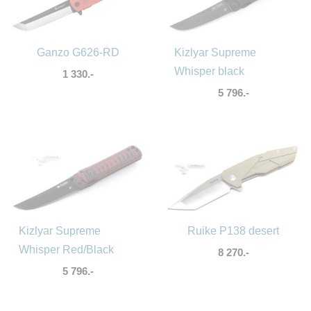
Ganzo G626-RD
Kizlyar Supreme
Whisper black
1 330.-
5 796.-
Kizlyar Supreme
Ruike P138 desert
Whisper Red/Black
8 270.-
5 796.-