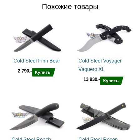
Похожие товары
материал клинка S35VN
материал рукояти Aluminium 6061
Cold Steel Finn Bear
Cold Steel Voyager
Vaquero XL
2 790.-
Купить
13 930.-
Купить
Cold Steel Roach
Cold Steel Recon