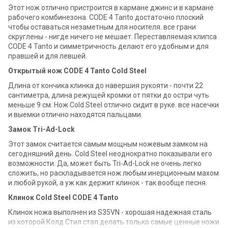
Этот нож отлично пристроится в кармане джинс и в кармане
рабочего комбинезона. CODE 4 Tanto достаточно плоский
чтобы оставаться незаметным для носителя. все грани
скруглены - нигде ничего не мешает. Переставляемая клипса
CODE 4 Tanto и симметричность делают его удобным и для
правшей и для левшей.
Открытый нож CODE 4 Tanto Cold Steel
Длина от кончика клинка до навершия рукояти - почти 22
сантиметра, длина режущей кромки от пятки до остри чуть
меньше 9 см. Нож Cold Steel отлично сидит в руке. все насечки
и выемки отлично находятся пальцами.
Замок Tri-Ad-Lock
Этот замок считается самым мощным ножевым замком на
сегодняшний день. Cold Steel неоднократно показывали его
возможности. Да, может быть Tri-Ad-Lock не очень легко
сложить, но раскладывается нож любым инерционным махом
и любой рукой, а уж как держит клинок - так вообще песня.
Клинок Cold Steel CODE 4 Tanto
Клинок ножа выполнен из S35VN - хорошая надежная сталь
из которой Колд Стил стал делать только самые ценные ножи