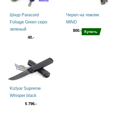
Шнур Paracord
Череп на темляк
Foliage Green серо-
MIND
зеленый
800.-
Купить
40.-
Kizlyar Supreme
Результаты замеров
Whisper black
Клинок 89мм
5 796.-
открытый нож 217мм
толщина клинка 3,5мм