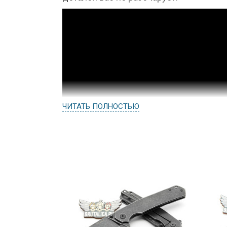
ЧИТАТЬ ПОЛНОСТЬЮ
Сталь клинка P138-B
Sandvik 14C28N – шведская нержавеюща
0,62%, Хром(Cr) – 14,00%, Молибден(Мо)
– 0,25%, Фосфор(P) – 0,030%, Сера(S) –