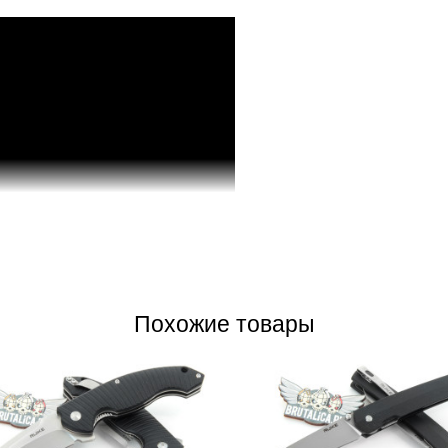
Похожие товары
я сталь, в её составе: Углерод(С) –
 – 0,55%, Азот(N) – 0,08%, Кремний(Si)
 0,015%. Сталь Sandvik 14C28N,