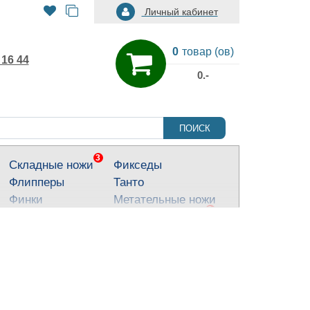
Личный кабинет
0
товар (ов)
 16 44
0.-
ПОИСК
3
Складные ножи
Фикседы
Флипперы
Танто
Финки
Метательные ножи
3
Тактические ножи
Ножи для города
Кухонные ножи
Тычковые ножи
Яркие ножи
Туристические
ножи
Костюмные ножи
Для охоты и
рыбалки