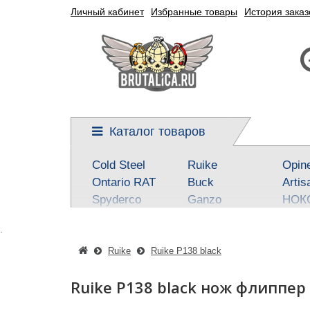
Личный кабинет
Избранные товары
История заказ
Каталог товаров
Cold Steel
Ruike
Opin
Ontario RAT
Buck
Artis
Spyderco
Ganzo
НОК
Kershaw
Reptilian, SteelClaw
Real 
.
CRKT
Kizlyar Supreme
Best
Mora
Steel Will
SOG
Ruike
Ruike P138 black
Civivi
Victorinox
Fox
Ruike P138 black нож флиппер
Boker-Plus
Sanrenmu
CJR
QSP knives
Higonokami
Tuo-