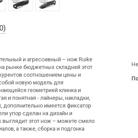
0)
ительный и агрессивный – нож Ruike
Не
 на рынке бюджетных складней этот
курентов соотношением цены и
П
 собой новую модель для
нающейся геометрией клинка и
ая и понятная - лайнеры, накладки,
х, дополнительно имеется фиксатор
ели упор сделан на дизайн и
ак выглядит этот нож – можете смело
алов, а также, сборка и подгонка