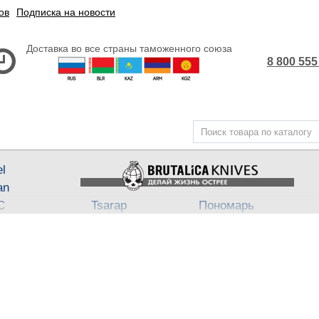
ов
Подписка на новости
Доставка во все страны таможенного союза
8 800 555
el
an
С
Tsarap
Пономарь
Steel
Belka ★ Pantera
АП-47
,
АП-74
3
ech
Бритвы Brutalica
Takino
Japan fixed
Хейтер
Such-Ok
Cheus
- Punch
B
Block13
Bully
Town
Neuro
Dino