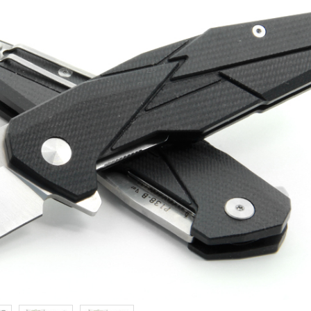
Samson
Capybara
Hasan
Wakasagi
3
Северные Собаки
сумки для ножей
3
6
мерч Brutalica
ножи Brutalica
Подарочная карта
онлайн за минуту!