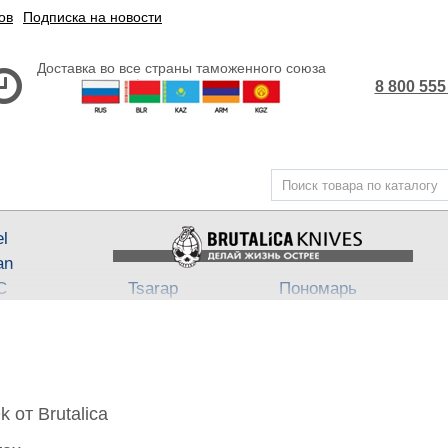
ов
Подписка на новости
Доставка во все страны таможенного союза
8 800 555
el
an
С
Tsarap
Пономарь
Steel
Belka ★ Pantera
АП-47
,
АП-74
3
ech
Бритвы Brutalica
Takino
Japan fixed
Хейтер
Such-Ok
Cheus
- Punch
 от Brutalica
B
Block13
Bully
Town
Neuro
Dino