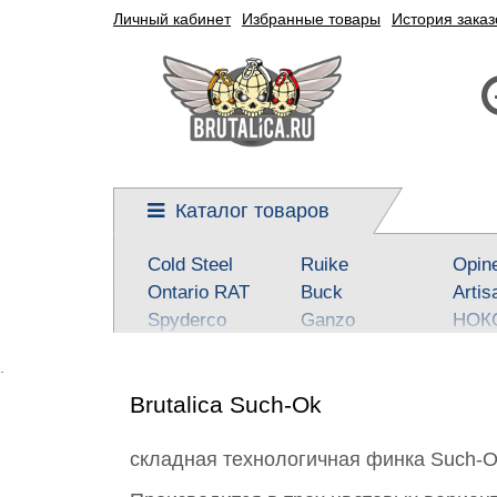
Личный кабинет
Избранные товары
История заказ
Каталог товаров
Cold Steel
Ruike
Opin
Ontario RAT
Buck
Artis
Spyderco
Ganzo
НОК
Kershaw
Reptilian, SteelClaw
Real 
.
CRKT
Kizlyar Supreme
Best
Brutalica Such-Ok
Mora
Steel Will
SOG
Civivi
Victorinox
Fox
складная технологичная финка Such-Ok
Boker-Plus
Sanrenmu
CJR
QSP knives
Higonokami
Tuo-