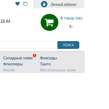
Личный кабинет
0
товар (ов)
 16 44
0.-
ПОИСК
3
Складные ножи
Фикседы
Флипперы
Танто
Финки
Метательные ножи
3
Тактические ножи
Ножи для города
Кухонные ножи
Тычковые ножи
Яркие ножи
Туристические
ножи
Костюмные ножи
Для охоты и
рыбалки