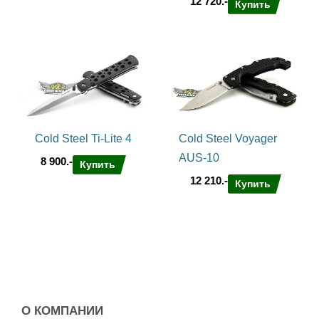
которую завоевал Recon San Mai на просторах нашей
12 720.-
Купить
планеты. Его можно встретить у полицейских и военных,
путешественников и домоседов, стариков и подростков
практически в любой точке земного шара. Очень популярный
нож.
НОЖНЫ CS13RTK
Ножны этого безумно харизматичного ножа выполнены из
пластика. Пластик держит CS13RTK так крепко, что даже не
используя доп.хлястик его можно носить на лямке рюкзака
рукоятью вниз, прыгать, бегать и не бояться его выронить.
Cold Steel Ti-Lite 4
Cold Steel Voyager
AUS-10
8 900.-
Купить
12 210.-
Купить
О КОМПАНИИ