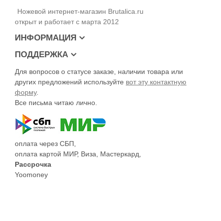
Ножевой интернет-магазин Brutalica.ru
открыт и работает с марта 2012
ИНФОРМАЦИЯ
ПОДДЕРЖКА
Для вопросов о статусе заказе, наличии товара или
других предложений используйте
вот эту контактную
Результаты замеров
форму
.
Клинок - 178мм
Все письма читаю лично.
Длина ножа - 300мм
Толщина клинка - 5мм
Вес - 255гр
оплата через СБП,
оплата картой МИР, Виза, Мастеркард,
Сталь - VG-10 SanMai III
Рассрочка
Твердость - 59-60 HRC
Yoomoney
Страна производства - Тайвань