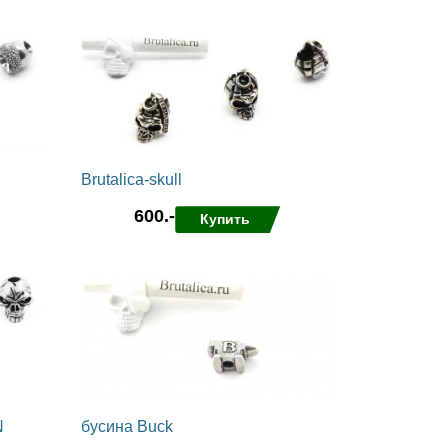
в избранные
сравнить
Brutalica-skull
600.-
Купить
в избранные
сравнить
N
бусина Buck