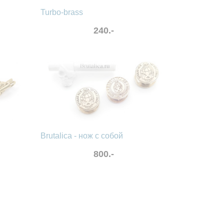
Turbo-brass
240.-
в избранные
сравнить
Brutalica - нож с собой
800.-
в избранные
сравнить