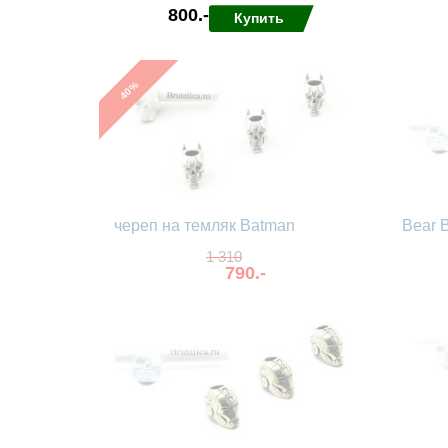
800.-
Купить
%
40
в избранные
сравнить
в избра
череп на темляк Batman
Bear 
1 310
790.-
в избра
в избранные
сравнить