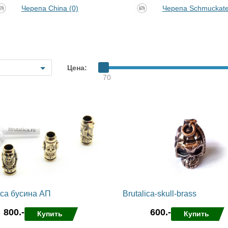
Черепа China (0)
Черепа Schmuckatell
Samson
Capybara
Hasan
Wakasagi
3
Северные Собаки
сумки для ножей
3
6
мерч Brutalica
ножи Brutalica
Цена:
Подарочная карта
70
онлайн за минуту!
ica бусина АП
Brutalica-skull-brass
800.-
600.-
Купить
Купить