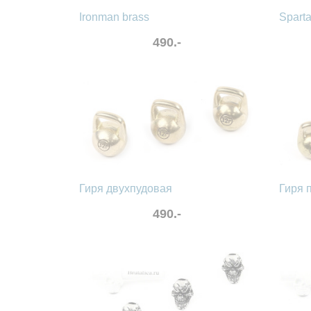
Ironman brass
Spart
490.-
в избранные
сравнить
в избра
Гиря двухпудовая
Гиря 
490.-
в избранные
сравнить
в избра