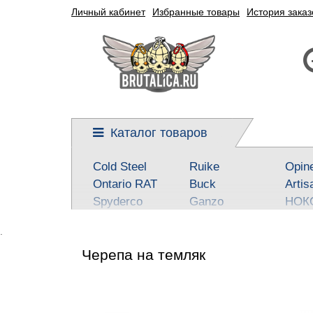
Личный кабинет
Избранные товары
История заказ
Каталог товаров
Cold Steel
Ruike
Opin
Ontario RAT
Buck
Artis
Spyderco
Ganzo
НОК
Kershaw
Reptilian, SteelClaw
Real 
.
CRKT
Kizlyar Supreme
Best
Черепа на темляк
Mora
Steel Will
SOG
Civivi
Victorinox
Fox
Boker-Plus
Sanrenmu
CJR
QSP knives
Higonokami
Tuo-