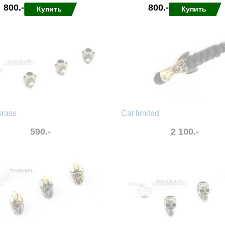
800.-
800.-
Купить
Купить
нные
сравнить
в избранные
сравнить
Brass
Cat limited
590.-
2 100.-
нные
сравнить
в избранные
сравнить