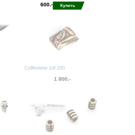
600.-
Купить
в избранные
сравнить
Coffeetime 1of 200
1 800.-
в избранные
сравнить