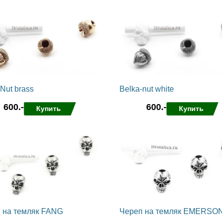
нные
сравнить
в избранные
сравнить
Nut brass
Belka-nut white
600.-
600.-
Купить
Купить
нные
сравнить
в избранные
сравнить
 на темляк FANG
Череп на темляк EMERSO