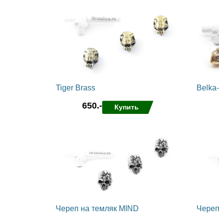
в избранные
сравнить
в избра
Tiger Brass
Belka-
650.-
Купить
в избранные
сравнить
в избра
Череп на темляк MIND
Череп