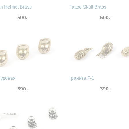
an Helmet Brass
Tattoo Skull Brass
590.-
590.-
в избранные
сравнить
нные
сравнить
пудовая
граната F-1
390.-
390.-
нные
сравнить
в избранные
сравнить