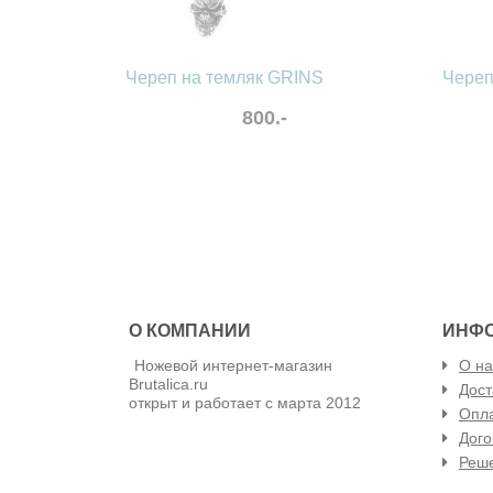
Череп на темляк GRINS
Череп
800.-
в избранные
сравнить
в избра
О КОМПАНИИ
ИНФ
Ножевой интернет-магазин
О на
Brutalica.ru
Дост
открыт и работает с марта 2012
Опла
Дого
Реш