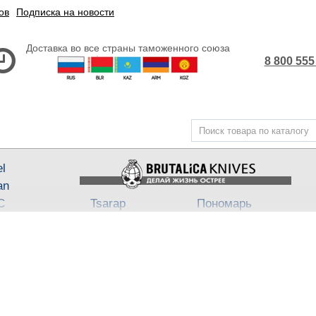
ов
Подписка на новости
Доставка во все страны таможенного союза
8 800 555
el
an
С
Tsarap
Пономарь
Steel
Belka ★ Pantera
АП-47
,
АП-74
3
ech
Бритвы Brutalica
Takino
Japan fixed
Хейтер
Such-Ok
Cheus
- Punch
B
Block13
Bully
Town
Neuro
Dino