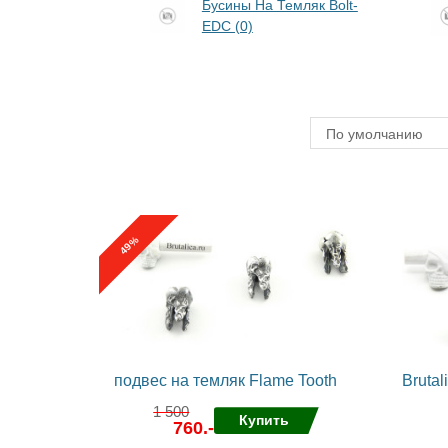
Бусины На Темляк Bolt-
EDC (0)
По умолчанию
%
49
подвес на темляк Flame Tooth
Brutal
1 500
Купить
760.-