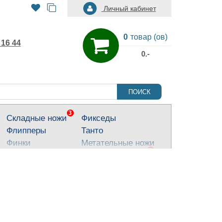
Личный кабинет
0
товар (ов)
 16 44
0.-
ПОИСК
3
Складные ножи
Фикседы
Флипперы
Танто
Финки
Метательные ножи
3
Тактические ножи
Ножи для города
Кухонные ножи
Тычковые ножи
Яркие ножи
Туристические
ножи
Костюмные ножи
Для охоты и
рыбалки