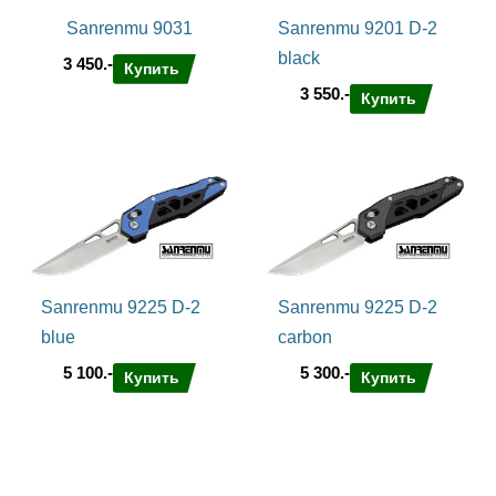
износостойкостью.
Sanrenmu 9031
Sanrenmu 9201 D-2
Клинок Sanrenmu 652
black
3 450.-
Купить
Итак, что мы имеем? Универсальный распространённый в том
3 550.-
Купить
или ином виде профиль drop point и отличная геометрия –
клинок представляет из себя классический тройной клин,
поэтому обладает способностью неплохо резать, даже с
посаженной режущей кромкой. Высокие прямые спуски,
сведение в 0,4-0,5 мм и бритвенную заточку из коробки.
Тактическое чёрное покрытие, за которое можно не
переживать - не слезет при работе с деревом и уж тем более
с продуктами, поцарапать его можно разве что вскрывая
консервные банки и строгая проволоку, но кому оно надо)? По
итогам в наличии у ножа Sanrenmu SRMK652
Sanrenmu 9225 D-2
Sanrenmu 9225 D-2
сбалансированное лезвие, пригодное для любой работы с
blue
carbon
поправкой на свой компактный размер.
Рукоять ножа Sanrenmu 7130 FUI-SH
5 100.-
5 300.-
Купить
Купить
Тут всё проще некуда – рукоять 7130 FUI-SH это в общем-то
хвостовик клинка, составляющий с ним (клинком) одно целое.
Чёрная и тактическая, рукоять имеет сквозные отверстия
различного диаметра, в которые удобно продевается
паракорд, при необходимости придания ей дополнительного