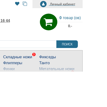
Личный кабинет
0
товар (ов)
 16 44
0.-
ПОИСК
3
Складные ножи
Фикседы
Флипперы
Танто
Финки
Метательные ножи
3
Тактические ножи
Ножи для города
Кухонные ножи
Тычковые ножи
Яркие ножи
Туристические
ножи
Костюмные ножи
Для охоты и
рыбалки