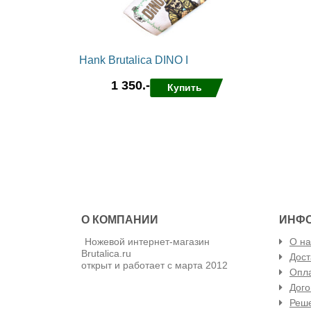
Hank Brutalica DINO I
1 350.-
Купить
в избранные
сравнить
О КОМПАНИИ
ИНФ
Ножевой интернет-магазин
О на
Brutalica.ru
Дост
открыт и работает с марта 2012
Опла
Дого
Реш