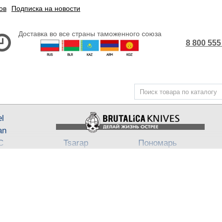
ов
Подписка на новости
Доставка во все страны таможенного союза
8 800 555
el
an
С
Tsarap
Пономарь
Steel
Belka ★ Pantera
АП-47
,
АП-74
3
ech
Бритвы Brutalica
Takino
Japan fixed
Хейтер
Such-Ok
Cheus
- Punch
B
Block13
Bully
Town
Neuro
Dino