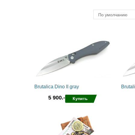
По умолчанию
Brutalica Dino II gray
Brutal
5 900.-
Купить
в избранные
сравнить
в избра