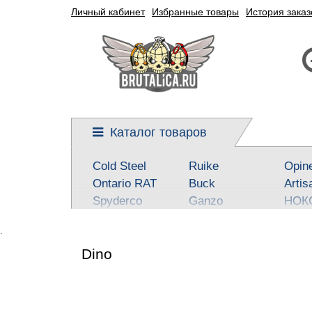
Личный кабинет
Избранные товары
История заказ
Каталог товаров
Cold Steel
Ruike
Opin
Ontario RAT
Buck
Artis
Spyderco
Ganzo
НОК
Kershaw
Reptilian, SteelClaw
Real 
.
CRKT
Kizlyar Supreme
Best
Dino
Mora
Steel Will
SOG
Civivi
Victorinox
Fox
Boker-Plus
Sanrenmu
CJR
QSP knives
Higonokami
Tuo-