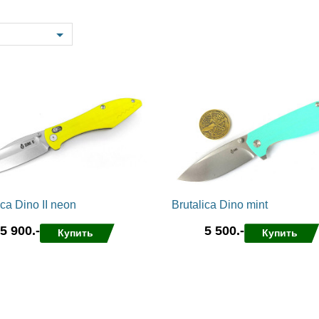
Samson
Capybara
Hasan
Wakasagi
3
Северные Собаки
сумки для ножей
3
6
мерч Brutalica
ножи Brutalica
Подарочная карта
онлайн за минуту!
ica Dino II neon
Brutalica Dino mint
5 900.-
5 500.-
Купить
Купить
нные
сравнить
в избранные
сравнить