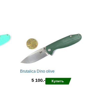
Ножи с
Керамбиты
серрейтором
Собери сам
EDC
Тактические ручки
Черепа на темляк
3
Точилки
Ножи
Multitool
Паракорд,
микрокорд
Brutalica Dino olive
5 100.-
Купить
в избранные
сравнить