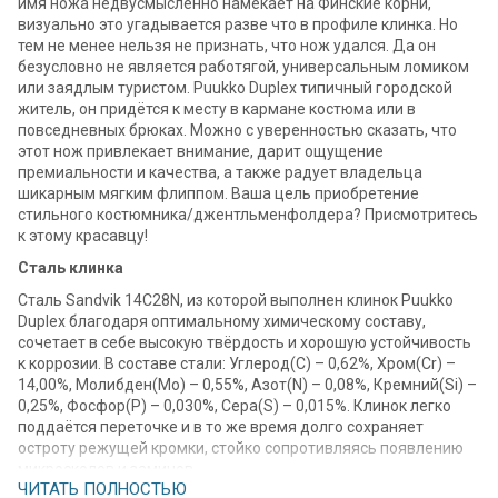
имя ножа недвусмысленно намекает на Финские корни,
визуально это угадывается разве что в профиле клинка. Но
тем не менее нельзя не признать, что нож удался. Да он
безусловно не является работягой, универсальным ломиком
или заядлым туристом. Puukko Duplex типичный городской
житель, он придётся к месту в кармане костюма или в
повседневных брюках. Можно с уверенностью сказать, что
этот нож привлекает внимание, дарит ощущение
премиальности и качества, а также радует владельца
шикарным мягким флиппом. Ваша цель приобретение
стильного костюмника/джентльменфолдера? Присмотритесь
к этому красавцу!
Сталь клинка
Сталь Sandvik 14C28N, из которой выполнен клинок Puukko
Duplex благодаря оптимальному химическому составу,
сочетает в себе высокую твёрдость и хорошую устойчивость
к коррозии. В составе стали: Углерод(С) – 0,62%, Хром(Cr) –
14,00%, Молибден(Мо) – 0,55%, Азот(N) – 0,08%, Кремний(Si) –
0,25%, Фосфор(P) – 0,030%, Сера(S) – 0,015%. Клинок легко
поддаётся переточке и в то же время долго сохраняет
остроту режущей кромки, стойко сопротивляясь появлению
микросколов и заминов.
ЧИТАТЬ ПОЛНОСТЬЮ