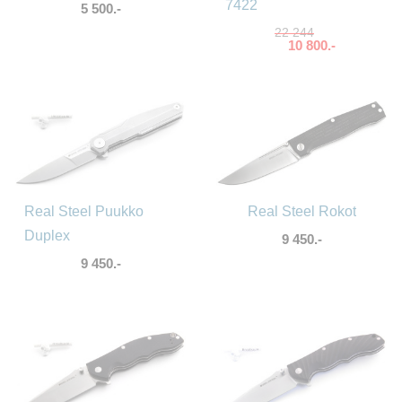
7422
5 500.-
22 244
10 800.-
Real Steel Puukko
Real Steel Rokot
Duplex
9 450.-
9 450.-