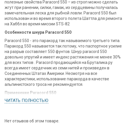
полезные свойства Paracord 550 – из строп можно сделать
жгут при ранении, силки, гамак, из сердцевины получалась
замечательная леска для рыбной ловли. Paracord 550 был
использован и во время второго полета Шаттла для ремонта
на Хаббл во время миссии STS-82
Особенности шнура Paracord 550
Paracord 550 - это паракорд так называемого третьего типа.
Паракорд 550 называется так потому, что паспортное усилие
на разрыв составляет 550 фунтов. Шнур paracord 550
довольно упругий и имеет индекс растяжения не менее 30%
для всех типов . Paracord продающийся на Бруталика.ру
всегда имеет сердечник из семи нитей и произведен в
Соединенных Штатах Америки. Несмотря на все
характеристики, использование паракорда в качестве
альпинистского троса не рекомендуется.
Применение Paracord 550
ЧИТАТЬ ПОЛНОСТЬЮ
Наибольшее распространение в последнее время паракорд
получил благодаря ножемании. Большое количество людей
принялось украшать и улучшать свои EDC. Темляк из
паракорда на ноже – это и красиво и удобно. Потихоньку
Нет отзывов об этом товаре.
темляки из паракорда 550 перекочевали на ключи, фонари,
застежки молний, а там и подобралась мода на