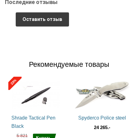
Последние отзывы
паракордовые браслеты. Помимо брутального вида, браслет
из паракорда – это носимый запас 3-7 метров крепкого шнура
способного спасти вашу жизнь. Помимо темляков из
Оставить отзыв
паракорда можно сплести гамак, сумку, изготовить носилки и
плот (паракорд хорошо ведет себя с водой), построить
шалаш, починить одежду и обувь и т.д. и т.п. В любом случае
выходя из города имеет смысл прихватить с собой моток
Paracord 550 или взять его хотя бы в виде браслета. .
Рекомендуемые товары
%
23
Shrade Tactical Pen
Spyderco Police steel
Black
24 265.-
5 821
Купить