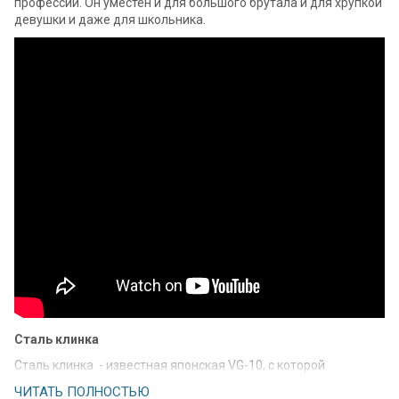
профессий. Он уместен и для большого брутала и для хрупкой
девушки и даже для школьника.
Сталь клинка
Сталь клинка - известная японская VG-10, с которой
Спайдерко работает очень давно. Сталь хорошо держит
ЧИТАТЬ ПОЛНОСТЬЮ
коррозию, не скалывается при нагрузках ( в худшем случае