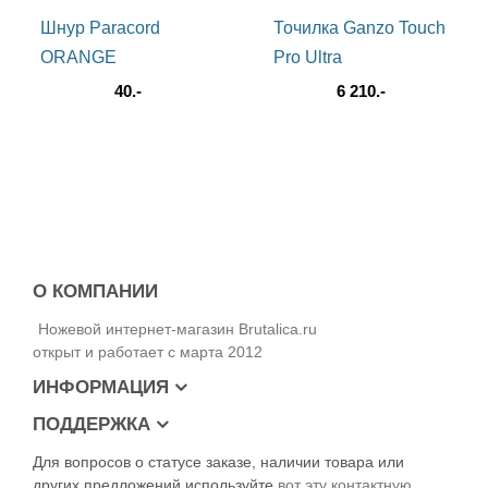
установлена как под правшу так и под левшу. Отверстие под
Шнур Paracord
Точилка Ganzo Touch
темляк присутствует - нож можно использовать как брелок
или просто украсить паракордом.
ORANGE
Pro Ultra
40.-
6 210.-
О КОМПАНИИ
Ножевой интернет-магазин Brutalica.ru
открыт и работает с марта 2012
ИНФОРМАЦИЯ
ПОДДЕРЖКА
Для вопросов о статусе заказе, наличии товара или
других предложений используйте
вот эту контактную