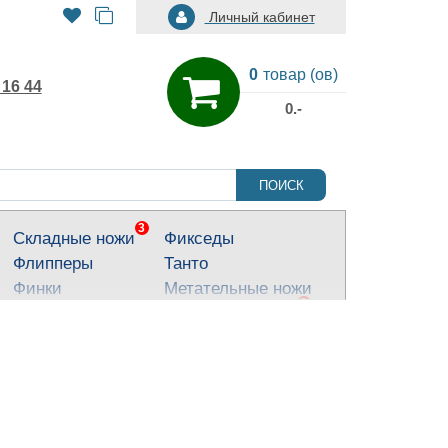
Личный кабинет
0
товар (ов)
 16 44
0.-
ПОИСК
3
Складные ножи
Фикседы
Флипперы
Танто
Финки
Метательные ножи
3
Тактические ножи
Ножи для города
Кухонные ножи
Тычковые ножи
Яркие ножи
Туристические
ножи
Костюмные ножи
Для охоты и
рыбалки