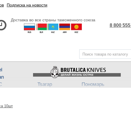
ов
Подписка на новости
Доставка во все страны таможенного союза
8 800 555
el
an
С
Tsarap
Пономарь
Steel
Belka ★ Pantera
АП-47
,
АП-74
3
ech
Бритвы Brutalica
Takino
ca 10шт
Japan fixed
Хейтер
Such-Ok
Cheus
- Punch
B
Block13
Bully
Town
Neuro
Dino