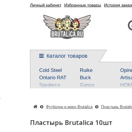
Личный кабинет
Избранные товары
История заказ
Каталог товаров
Cold Steel
Ruike
Opin
Ontario RAT
Buck
Artis
Spyderco
Ganzo
НОК
Kershaw
Reptilian, SteelClaw
Real 
.
CRKT
Kizlyar Supreme
Best
Mora
Steel Will
SOG
Футболки и мерч Brutalica
Пластырь Brutali
Civivi
Victorinox
Fox
Пластырь Brutalica 10шт
Boker-Plus
Sanrenmu
CJR
QSP knives
Higonokami
Tuo-