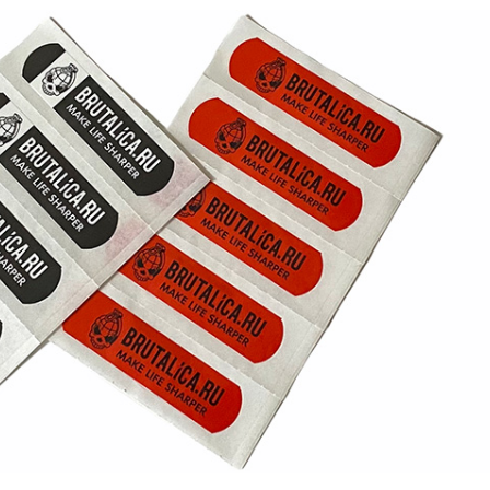
Samson
Capybara
Hasan
Wakasagi
3
Северные Собаки
сумки для ножей
3
6
мерч Brutalica
ножи Brutalica
Подарочная карта
онлайн за минуту!