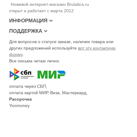
аккуратная прострочка контрастной нитью. Кожа отлично
Ножевой интернет-магазин Brutalica.ru
дружит с карелкой и надежно фиксирует нож в чехле за счет
открыт и работает с марта 2012
трения.
ИНФОРМАЦИЯ
Размеры и ТТХ Brutalica Samoyed 2.0
Длина ножа- 207 мм
ПОДДЕРЖКА
Длина клинка- 87 мм
Для вопросов о статусе заказе, наличии товара или
Толщина клинка- 3,5 мм
Сталь- 95х18
других предложений используйте
вот эту контактную
Твёрдость клинка- 58-59 HRc
форму
.
Материал рукояти- карельская береза
Все письма читаю лично.
Вес - 94г
Материал ножен - кожа
оплата через СБП,
оплата картой МИР, Виза, Мастеркард,
Рассрочка
Yoomoney