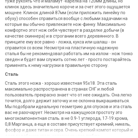
туже рукоять что и маламут -карелка на 120мм длины, но
клинок здесь значительно короче и за счет этого ощущается
мощнее. Клинок длиной 87мм (если приложить линейку по
обуху) способен справиться вообще с любыми задачами на
которые вы обычно привлекаете нож-финку. Максимально
комфортно этот нож себя чувствует в разделке добычи (в
качестве скиннера) и в строгании всего деревянного. В
принципе ему все равно - ложка, кукса или шалаш - он
справится со всем. Несмотря на пластичную надежную
сталья бы не рекомендовал работать им на излом - нож тонко
сведен и будет вам служить сотню лет - просто постарайтесь
применять к нему нагрузки в правильную сторону.
Сталь
Сталь этого ножа - хорошо известная 95х18. Эта сталь
максимально распространена в странах СНГ и любой
пользователь прекрасно знает что от нее ожидать. Она легко
точится, долго держит заточку и не склонна выкрашиваться.
Мы подобрали идеальную геометрию для спусков и эта сталь
вас не разочарует. Несмотря на кажущуюся простоту это
многокомпонентная сталь. в не 0.9-1 углерода, 17-19 хрома,
0,8 Марганца, а еще в составе присутствует кремний, никель,
фосфор и даже титан и сера. Очень крепкий компот который и
дает ту рабочую сталь которую мы все любим.