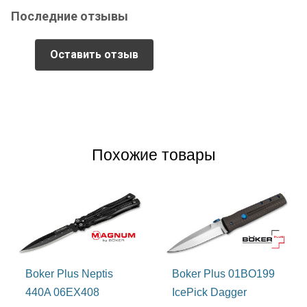
фальшлезвие, проколоть или рассечь что-нибудь это лезвие
Последние отзывы
может запросто. Спуски слабовогнутые и довольно высокие,
что при небольшой толщине клинка в 1,8 мм позволяют этой
крохе довольно агрессивно резать различные материалы.
Оставить отзыв
Тёмный цвет клинка USB OTF D2 получается благодаря
финишной обработке blackwash, такая обработка не бликует и
способна маскировать мелкие царапки и потёртости.
Фрезерованный дол выполняет скорее декоративную
функцию, но определённо пришёлся к месту. И если у вас не
было во владении ножа с таким небольшим клинком, вас
удивит сколько всего он может.
Похожие товары
Рукоять ножа
Чёрная строгая и прямоугольная рукоять ножа USB
выполнена из алюминиевого сплава, что позволяет снизить
вес до, практически неощутимых, 33 г. Плоскости вполне
могут разместить на себе памятную гравировку, если вдруг
возникнет желание кастомизировать нож. Есть лаконичные
насечки добавляющие рукояти цепкости. На одной стороне
разместился ступенчатый ползунок, отвечающий за открытие
и за закрытие ножа, другая сторона плоская и без лишних
Boker Plus Neptis
Boker Plus 01BO199
изысков. Клипса в данной модели не предусмотрена. Зато
440A 06EX408
IcePick Dagger
имеется довольно широкое темлячное отверстие в навершии.