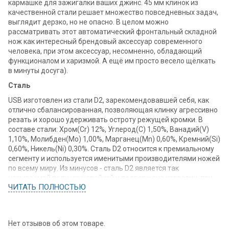
кармашке для зажигалки ваших джинс. 45 мм клинок из
качественной стали решает множество повседневных задач,
выглядит дерзко, но не опасно. В целом можно
рассматривать этот автоматический фронтальный складной
нож как интересный брендовый аксессуар современного
человека, при этом аксессуар, несомненно, обладающий
функционалом и харизмой. А ещё им просто весело щёлкать
в минуты досуга).
Сталь
USB изготовлен из стали D2, зарекомендовавшей себя, как
отлично сбалансированная, позволяющая клинку агрессивно
резать и хорошо удерживать остроту режущей кромки. В
составе стали: Хром(Cr) 12%, Углерод(С) 1,50%, Ванадий(V)
1,10%, Молибден(Mo) 1,00%, Марганец(Mn) 0,60%, Кремний(Si)
0,60%, Никель(Ni) 0,30%. Сталь D2 относится к премиальному
сегменту и используется именитыми производителями ножей
по всему миру. Из минусов - сталь D2 является так
называемой полунержавейкой и подвержена коррозии, при
ЧИТАТЬ ПОЛНОСТЬЮ
длительном воздействии агрессивной среды - поэтому клинку
требуется элементарный уход.
Клинок
Нет отзывов об этом товаре.
Профиль клинка clip-point, присутствует небольшое