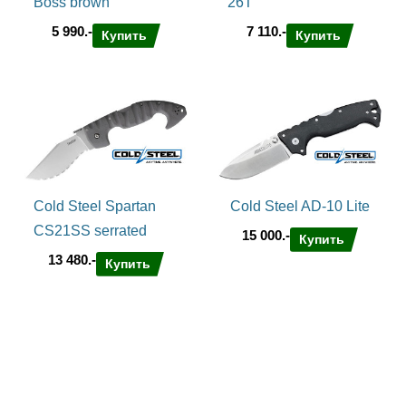
Boss brown
26T
полосы в пятку упирается профиль в виде латинской буквы L -
таким образом возрастает надежность фиксации
5 990.-
7 110.-
Купить
Купить
Характеристики и ТТХ ножа Cold Steel Ti Lite VI Kris
Длина ножа – 330 мм
Длина клинка – 152 мм
Толщина клинка – 4 мм
Сталь – AUS10A
Твёрдость клинка – 57-59 HRc
Обработка клинка – Satin
Рукоять – Zytel
Замок – Liner Lock
Cold Steel Spartan
Cold Steel AD-10 Lite
Вес – 198 г
CS21SS serrated
15 000.-
Купить
13 480.-
Купить