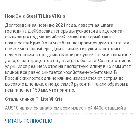
Нож Cold Steel Ti Lite VI Kris
Долгожданная новинка 2021 года. Известная шпага
господина ДеЖюссака теперь выпускается в виде криса -
стилизация под малазийский кинжал который так и
называется Крис. Хотя мне больше нравится думать что это
все же меч-фламберг. Длина клинка и рукояти остались
неизменными, а вот длина самой режущей кромки, понятное
дело, стала процентов на двадцать больше. Соответственно
улучшился рез. Несмотря на паспортную длину в 152 мм этот
клинок все равно считается хозяйственно-бытовым. В
Российских гостах длина клинка измеряется от острия до
высокого шпенька, а не до самой рукояти - таким образом в
нем типа нет 150 мм, что приятно.
Сталь клинка Ti Lite VI Kris
AUS10 является аналогом всем известной 440с, ставшей в
своё время стандартом качества и выносливости и до сих пор
остающейся весьма популярной среди производителей и
ЧИТАТЬ ПОЛНОСТЬЮ
владельцев колючего и острого. AUS10, сталь выносливая и
трудолюбивая, незначительно подвержена коррозии при
длительном нахождении в условиях повышенной влажности,