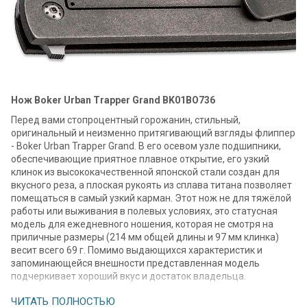
Нож Boker Urban Trapper Grand BK01BO736
Перед вами стопроцентный горожанин, стильный,
оригинальный и неизменно притягивающий взгляды флиппер
- Boker Urban Trapper Grand. В его осевом узле подшипники,
обеспечивающие приятное плавное открытие, его узкий
клинок из высококачественной японской стали создан для
вкусного реза, а плоская рукоять из сплава титана позволяет
помещаться в самый узкий карман. Этот нож не для тяжёлой
работы или выживания в полевых условиях, это статусная
модель для ежедневного ношения, которая не смотря на
приличные размеры (214 мм общей длины и 97 мм клинка)
весит всего 69 г. Помимо выдающихся характеристик и
запоминающейся внешности представленная модель
подчеркивает хороший вкус и достаток владельца.
Сталь
ЧИТАТЬ ПОЛНОСТЬЮ