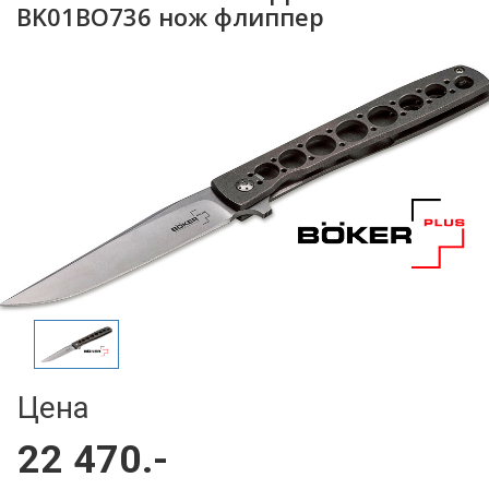
BK01BO736 нож флиппер
Цена
22 470.-