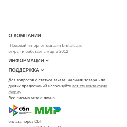
Характеристики и ТТХ ножа Boker Urban Trapper Grand
Длина ножа – 214 мм
Длина клинка – 97 мм
Толщина клинка – 3 мм
Сталь – VG-10
Твёрдость клинка – 60-61 HRc
О КОМПАНИИ
Обработка клинка – сатин
Рукоять – титан
Ножевой интернет-магазин Brutalica.ru
Замок – Frame Lock
открыт и работает с марта 2012
Вес – 69 г
ИНФОРМАЦИЯ
ПОДДЕРЖКА
Для вопросов о статусе заказе, наличии товара или
других предложений используйте
вот эту контактную
форму
.
Все письма читаю лично.
оплата через СБП,