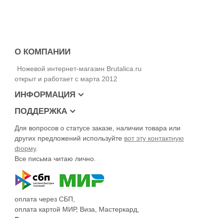
Длина ножа – 225 мм
Длина клинка – 94 мм
Толщина клинка – 3,5 мм
Сталь – D-2
Твёрдость клинка – 60-61 HRc
О КОМПАНИИ
Обработка клинка – Stonewash
Рукоять – G-10
Ножевой интернет-магазин Brutalica.ru
Замок – Liner Lock
открыт и работает с марта 2012
Вес – 132 г
ИНФОРМАЦИЯ
ПОДДЕРЖКА
Для вопросов о статусе заказе, наличии товара или
других предложений используйте
вот эту контактную
форму
.
Все письма читаю лично.
оплата через СБП,
оплата картой МИР, Виза, Мастеркард,