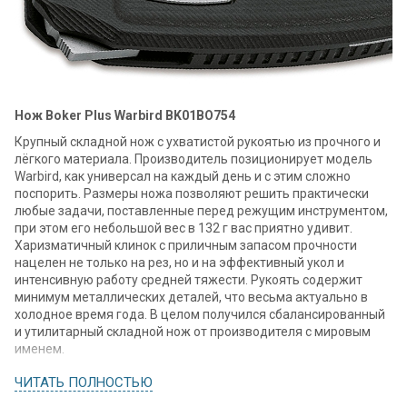
Нож Boker Plus Warbird BK01BO754
Крупный складной нож с ухватистой рукоятью из прочного и
лёгкого материала. Производитель позиционирует модель
Warbird, как универсал на каждый день и с этим сложно
поспорить. Размеры ножа позволяют решить практически
любые задачи, поставленные перед режущим инструментом,
при этом его небольшой вес в 132 г вас приятно удивит.
Харизматичный клинок с приличным запасом прочности
нацелен не только на рез, но и на эффективный укол и
интенсивную работу средней тяжести. Рукоять содержит
минимум металлических деталей, что весьма актуально в
холодное время года. В целом получился сбалансированный
и утилитарный складной нож от производителя с мировым
именем.
Сталь
ЧИТАТЬ ПОЛНОСТЬЮ
Популярная сталь D2 используется для изготовления клинка