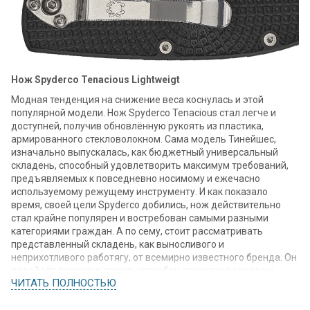
Нож Spyderco Tenacious Lightweigt
Модная тенденция на снижение веса коснулась и этой
популярной модели. Нож Spyderco Tenacious стал легче и
доступней, получив обновлённую рукоять из пластика,
армированного стекловолокном. Сама модель Тинейшес,
изначально выпускалась, как бюджетный универсальный
складень, способный удовлетворить максимум требований,
предъявляемых к повседневно носимому и ежечасно
используемому режущему инструменту. И как показало
время, своей цели Spyderco добились, нож действительно
стал крайне популярен и востребован самыми разными
категориями граждан. А по сему, стоит рассматривать
представленный складень, как выносливого и
неприхотливого работягу, от всемирно известного бренда. Он
подойдёт правше и левше, способен трудится в городе и
ЧИТАТЬ ПОЛНОСТЬЮ
полевых условиях, эргономика на уровне, качество реза
радует, а что ещё нужно хорошему утилитарному складню?