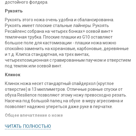
достойного фолдера.
Рукоять
Рукоять этого ножа очень удобна и сбалансированна.
Рукоять имеет плоские стальные лайнеры. Рукоять
Ресайленс собрана на четырех бонках+ осевой винт+
темлячная трубка. Плоские плашки из G10 оставляют
большое поле для кастомизации - плашки ножа можно
спокойно заменить на кореановые, карбоновые, деревянные
и т.д. Клипса стандартная, на трех винтах,
четырехпозиционная с гравированным паучком и отверстием
под темляк или осевой винт.
Клинок
Клинок ножа несет стандартный спайдерхол (круглое
отверстие) в 13 миллиметров. Отличные ровные спуски от
обуха Resilience позволяют этому ножу превосходно резать.
Насечка под большой палец на обухе в меру агрессивна и
позволяет надежно упереться даже руке в перчатке.
Общее впечатление о ноже
Безусловно это нож, который должен быть у каждого, кто
ЧИТАТЬ ПОЛНОСТЬЮ
интересуется ножами. Он недорог, но имеет отличную
механику. Ресайленс не изобилует вычурными линиями, но