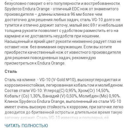
безусловно говорит о его популярности и востребованности.
Spyderco Endura Orange - отличный EDC нож от знаменитого
производителя – длинны клинка в 96 мм более чем
достаточно для решения любых задач, сталь VG-10 долго не
тупится и отлично держит заточу, малый вес 69 г и небольшая
толщина рукояти позволяет с удобством разместить его на
кармане и не доставлять неудобств при ношении.
Насыщенный и яркий цвет рукояти неизменно радует глаз не
оставит нож без внимания окружающих. Если вы хотите
приобрести качественный нож от известного производителя
для решения повседневных задач, рекомендую
присмотреться к Endura Orange.
Сталь
Сталь на клинке - VG-10 (V-Gold №10), высокоуглеродистая и
коррозионностойкая, легированная кобальтом и молибденом.
Состав стали VG-10: Углерод(С) 0,95%, Хром(Cr) 14,50%,
Кобальт (Со) 1,30%, Ванадий (V) 0,50%, Молибден (Мо) 0,90%.
Клинок Spyderco Endura Orange, выполненный из стали VG-10
имеет очень высокую стойкость к коррозии, при заточке легко
доводится до бритвенной остроты и длительное время такую
заточку держит. Сталь VG-10 известна и популярна, её
используют для изготовления клинков многие именитые
ЧИТАТЬ ПОЛНОСТЬЮ