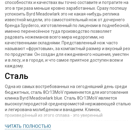
способностях и качествах вы точно составите и потратите на
это в три раза меньше кровно заработанных. Сразу поспешу
успокоить Byrd Meadowlark это не какая-нибудь реплика
известной модели, это самостоятельный нож от дочернего
бренда Spyderco, изготовленный по лицензии в поднебесной,
именно перенесённое туда производство позволяет
радовать ножеманов всего мира недорогими, но
качественными складнями. Представленный нож часто
называют «фруктовым», за компактный размер и вкусный рез
по продуктам. Он создан для ежедневного ношения, уместен
и в лесу, и в городе, и что самое приятное доступен всем и
каждому.
Сталь
Одна из самых востребованных на сегодняшний день среди
бюджетных, сталь 8Cr13MoV применяется для изготовления
клинка Byrd Meadowlark blue. Сталь 8Cr13MoV является
высокоуглеродистой среднехромистой нержавеющей сталью
и легирована молибденом и ванадием. Клинок,
произведённый из этого сплава - это уверенный
«середнячок» по своим эксплуатационным характеристикам,
ЧИТАТЬ ПОЛНОСТЬЮ
остроту РК держит уверенно и затачивается несложно, а
также отлично сопротивляется коррозии и обладает высокой