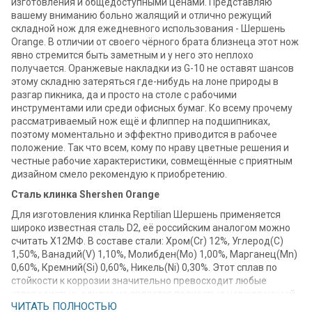
изготовления и общедоступными ценами. Представляю
вашему вниманию больно жалящий и отлично режущий
складной нож для ежедневного использования - Шершень
Orange. В отличии от своего чёрного брата близнеца этот нож
явно стремится быть заметным и у него это неплохо
получается. Оранжевые накладки из G-10 не оставят шансов
этому складню затеряться где-нибудь на лоне природы в
разгар пикника, да и просто на столе с рабочими
инструментами или среди офисных бумаг. Ко всему прочему
рассматриваемый нож ещё и флиппер на подшипниках,
поэтому моментально и эффектно приводится в рабочее
положение. Так что всем, кому по нраву цветные решения и
честные рабочие характеристики, совмещённые с приятным
дизайном смело рекомендую к приобретению.
Сталь клинка Shershen Orange
Для изготовления клинка Reptilian Шершень применяется
широко известная сталь D2, её российским аналогом можно
считать Х12МФ. В составе стали: Хром(Cr) 12%, Углерод(С)
1,50%, Ванадий(V) 1,10%, Молибден(Mo) 1,00%, Марганец(Mn)
0,60%, Кремний(Si) 0,60%, Никель(Ni) 0,30%. Этот сплав по
стойкости к коррозии значительно превосходит любые
углеродистые, однако не является полностью нержавеющей.
ЧИТАТЬ ПОЛНОСТЬЮ
Клинок, выполненный из стали D2 обладает высокой