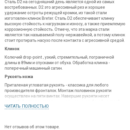
Сталь D2 на сегодняшний день является одной из самых
востребованных. D2 это агрессивный рез и хорошее
удержание остроты режущей кромки, из такой стали
изготовлен клинок Breter. Сталь D2 обеспечивает клинку
высокую стойкость к нагрузкам и износу, а также приемлемую
коррозионную стойкость. Отмечу, что эта марка стали
является так называемой полу-нержавейкой, а потому клинок
стоит протирать насухо после контакта с агрессивной средой.
Клинок
Колючий drop-point , узкий, стремительный, пограничной
длины в 89мм и спусками от обуха. Обработка клинка -
поперечный машинный сатин.
Рукоять ножа
Приталеная угловатая рукоять - классика для любого
производителя фронталок. Монтаж половинок рукояти
осуществлен на пяти винтах. Навершие рукояти несет
стеклобой с твердосплавным шариком и кглубокой клипсой.
ЧИТАТЬ ПОЛНОСТЬЮ
137мм - это крупная рукоять, но тем удобнее использовать
нож не извлекая лезвие в виде явары/куботана. Насечка на
спине рукояти позволяет наощупь понять с какой стороны
находится режущая кромка.
Нет отзывов об этом товаре.