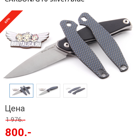
%
60
Цена
1 976.-
800.-