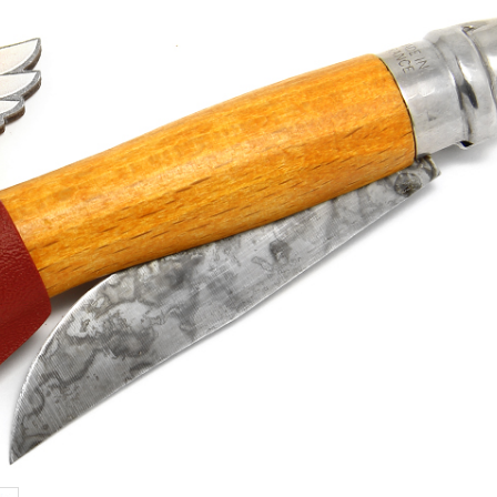
Samson
Capybara
Hasan
Wakasagi
3
Северные Собаки
сумки для ножей
3
6
мерч Brutalica
ножи Brutalica
Подарочная карта
онлайн за минуту!