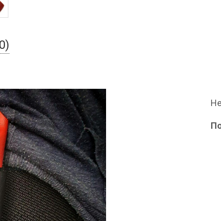
0)
Не
П