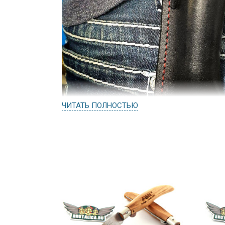
ЧИТАТЬ ПОЛНОСТЬЮ
Интересная добавка к нашим любимы
Во-первых теперь не надо сверлить н
это теперь удобно носить на шее или в
принципиально меняет хват - меняет г
главное - это ОЧЕНЬ крутой поучер по
не вынимать из поучера. Опинель мож
положения поучера на рукояти. Подхо