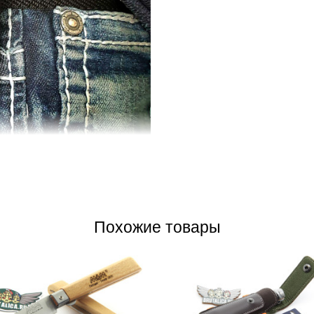
м Опинелям - быстросъемный чехол.
ож чтобы повесить темляк, во-вторых
Похожие товары
 кармане, в-третьих этот девайс
еометрию рукояти в руке. Ну и самое
тому что нож работает даже если его
но открыть и закрыть не меняя
дит на 9VRI и 9VRN модели.
На фото