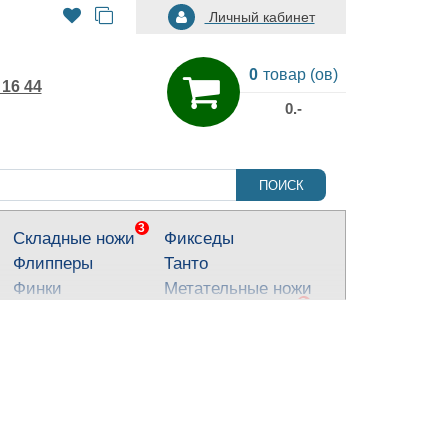
Личный кабинет
0
товар (ов)
 16 44
0.-
ПОИСК
3
Складные ножи
Фикседы
Флипперы
Танто
Финки
Метательные ножи
3
Тактические ножи
Ножи для города
Кухонные ножи
Тычковые ножи
Яркие ножи
Туристические
ножи
Костюмные ножи
Для охоты и
рыбалки