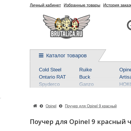
Личный кабинет
Избранные товары
История заказ
Каталог товаров
Cold Steel
Ruike
Opin
Ontario RAT
Buck
Artis
Spyderco
Ganzo
НОК
Kershaw
Reptilian, SteelClaw
Real 
.
CRKT
Kizlyar Supreme
Best
Mora
Steel Will
SOG
Opinel
Поучер для Opinel 9 красный
Civivi
Victorinox
Fox
Поучер для Opinel 9 красный 
Boker-Plus
Sanrenmu
CJR
QSP knives
Higonokami
Tuo-