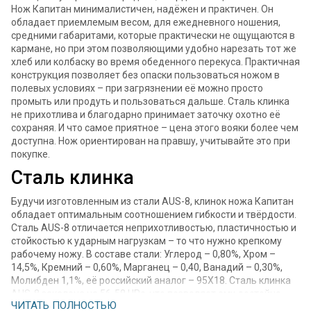
Нож Капитан минималистичен, надёжен и практичен. Он
обладает приемлемым весом, для ежедневного ношения,
средними габаритами, которые практически не ощущаются в
кармане, но при этом позволяющими удобно нарезать тот же
хлеб или колбаску во время обеденного перекуса. Практичная
конструкция позволяет без опаски пользоваться ножом в
полевых условиях – при загрязнении её можно просто
промыть или продуть и пользоваться дальше. Сталь клинка
не прихотлива и благодарно принимает заточку охотно её
сохраняя. И что самое приятное – цена этого вояки более чем
доступна. Нож ориентирован на правшу, учитывайте это при
покупке.
Сталь клинка
Будучи изготовленным из стали AUS-8, клинок ножа Капитан
обладает оптимальным соотношением гибкости и твёрдости.
Сталь AUS-8 отличается неприхотливостью, пластичностью и
стойкостью к ударным нагрузкам – то что нужно крепкому
рабочему ножу. В составе стали: Углерод – 0,80%, Хром –
14,5%, Кремний – 0,60%, Марганец – 0,40, Ванадий – 0,30%,
Молибден 1,1%, её российский аналог – 95Х18. Сталь клинка
AUS-8 закалена на 56-58 HRc, что позволяет ему достойно
ЧИТАТЬ ПОЛНОСТЬЮ
держать заточку и в то же время не скалываться при