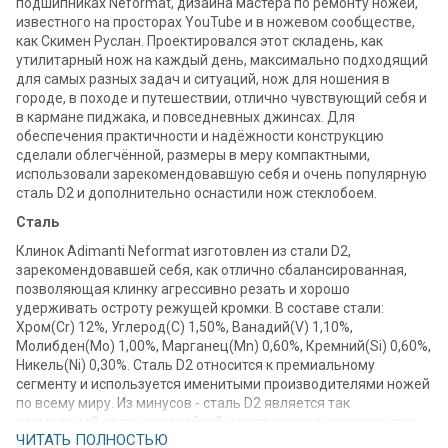
подшипниках Neformat, дизайна мастера по ремонту ножей,
известного на просторах YouTube и в ножевом сообществе,
как Скимен Руслан. Проектировался этот складень, как
утилитарный нож на каждый день, максимально подходящий
для самых разных задач и ситуаций, нож для ношения в
городе, в походе и путешествии, отлично чувствующий себя и
в кармане пиджака, и повседневных джинсах. Для
обеспечения практичности и надёжности конструкцию
сделали облегчённой, размеры в меру компактными,
использовали зарекомендовавшую себя и очень популярную
сталь D2 и дополнительно оснастили нож стеклобоем.
Сталь
Клинок Adimanti Neformat изготовлен из стали D2,
зарекомендовавшей себя, как отлично сбалансированная,
позволяющая клинку агрессивно резать и хорошо
удерживать остроту режущей кромки. В составе стали:
Хром(Cr) 12%, Углерод(С) 1,50%, Ванадий(V) 1,10%,
Молибден(Mo) 1,00%, Марганец(Mn) 0,60%, Кремний(Si) 0,60%,
Никель(Ni) 0,30%. Сталь D2 относится к премиальному
сегменту и используется именитыми производителями ножей
по всему миру. Из минусов - сталь D2 является так
называемой полунержавейкой и подвержена коррозии, при
ЧИТАТЬ ПОЛНОСТЬЮ
длительном воздействии агрессивной среды - поэтому клинку