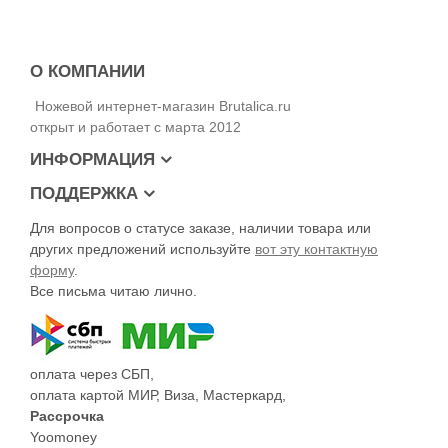
Сталь – D2
Твёрдость клинка – 58-60 HRc
Обработка клинка – Satin
Рукоять – G10
О КОМПАНИИ
Замок – Frame Lock
Ножевой интернет-магазин Brutalica.ru
Вес – 120 г
открыт и работает с марта 2012
ИНФОРМАЦИЯ
ПОДДЕРЖКА
Для вопросов о статусе заказе, наличии товара или
других предложений используйте
вот эту контактную
форму
.
Все письма читаю лично.
оплата через СБП,
оплата картой МИР, Виза, Мастеркард,
Рассрочка
Yoomoney