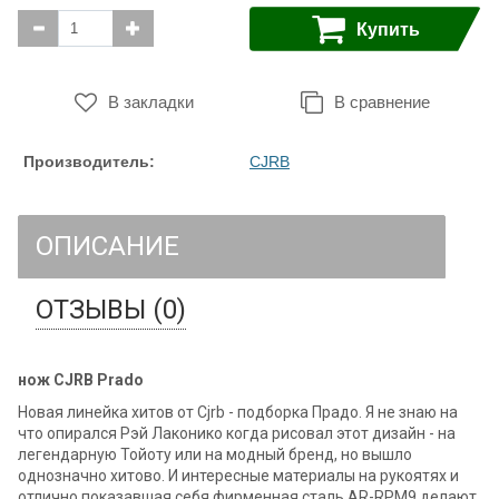
Купить
В закладки
В сравнение
Производитель:
CJRB
ОПИСАНИЕ
ОТЗЫВЫ (0)
нож CJRB Prado
Новая линейка хитов от Cjrb - подборка Прадо. Я не знаю на
что опирался Рэй Лаконико когда рисовал этот дизайн - на
легендарную Тойоту или на модный бренд, но вышло
однозначно хитово. И интересные материалы на рукоятях и
отлично показавшая себя фирменная сталь AR-RPM9 делают