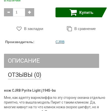
в наличии
Купить
В закладки
В сравнение
Производитель:
CJRB
ОПИСАНИЕ
ОТЗЫВЫ (0)
нож CJRB Pyrite Light j1945-bu
Мне, как адепту варнклиффа по эту сторону океана отдельно
приятно, что вышла модель Пирит с таким клинком. Да,
многие кивнут на то что клинок ножа скорее шипфут, но я