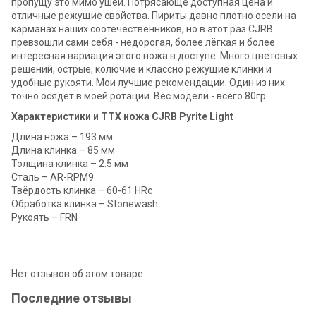
пропущу это мимо ушей. Потрясающе доступная цена и
отличные режущие свойства. Пириты давно плотно осели на
карманах наших соотечественников, но в этот раз CJRB
превзошли сами себя - недорогая, более лёгкая и более
интересная вариация этого ножа в доступе. Много цветовых
решений, острые, колючие и классно режущие клинки и
удобные рукояти. Мои лучшие рекомендации. Один из них
точно осядет в моей ротации. Вес модели - всего 80гр.
Характеристики и ТТХ ножа CJRB Pyrite Light
Длина ножа – 193 мм
Длина клинка – 85 мм
Толщина клинка – 2.5 мм
Сталь – AR-RPM9
Твёрдость клинка – 60-61 HRc
Обработка клинка – Stonewash
Рукоять – FRN
Нет отзывов об этом товаре.
Последние отзывы