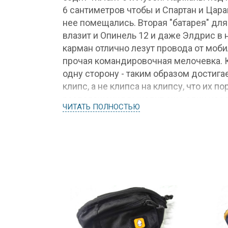
6 сантиметров чтобы и Спартан и Цар
нее помещались. Вторая "батарея" дл
влазит и Опинель 12 и даже Элдрис в
карман отлично лезут провода от моби
прочая командировочная мелочевка. 
одну сторону - таким образом достиг
клипс, а не клипса на клипсу, что их по
расположения выходит еще один неос
ЧИТАТЬ ПОЛНОСТЬЮ
которая позволяет повесить сумку как
вешалку для пиджака - в поездках ну 
пришитую нашивку brutalica.ru и пане
Цвет, форма, метод крепления нашивки
партии.
Размеры сумки "13+2"
Длина – 320 мм
Ширина – 170 мм
Количество карманов - 13+2+1