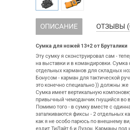
ОПИСАНИЕ
ОТЗЫВЫ (
Сумка для ножей 13+2 от Бруталики
Эту сумку я сконструировал сам - теп
на выставки и в командировки. Сумка 
отдельных карманов для складных нож
Бонусом - карман для тактической руч
это конечно специально )) должны же
Сумка имеет вертикальную компоновку
привычный чемоданчик гнущийся во вс
Помимо того - в сумку вместе с один
заталкиваются фиксы - 2 отдельных к
как я не особо парюсь по внешнему ви
ездит ТиЛайт 6 и Лузон. Карманы под