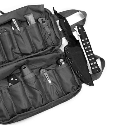
Samson
Capybara
Hasan
Wakasagi
3
Северные Собаки
сумки для ножей
3
6
мерч Brutalica
ножи Brutalica
Подарочная карта
онлайн за минуту!