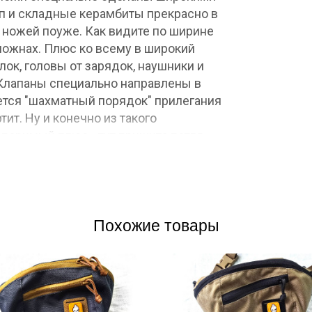
ап и складные керамбиты прекрасно в
я ножей поуже. Как видите по ширине
 ножнах. Плюс ко всему в широкий
лок, головы от зарядок, наушники и
Клапаны специально направлены в
ается "шахматный порядок" прилегания
ртит. Ну и конечно из такого
поримый плюс - тут пришита петля
 несессер на гвоздь или крючок или
очень удобно. Снаружи сумка имеет
ль велкро для дополнительных патчей.
-патча может разниться от партии к
Похожие товары