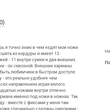
0)
ерь я точно знаю в чем ездят мои ножи
Не
сшита из кордуры и имеет 13
ей - 11 внутри сумки и два внешних.
П
ки - он сквозной. Внешние карманы
 быть любимчики в быстром доступе.
 - это реально удобнее чем
ех направлениях играя вялого.
надцатью ножами внутри отлично
армана именно под ножи в ножнах. Так
ду - вместе с фиксами у меня там
 ножи специально сделаны широкими -