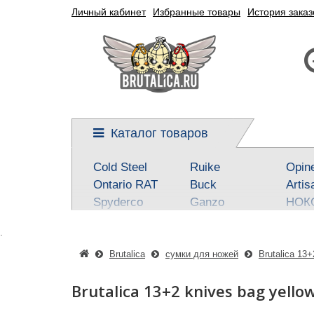
Личный кабинет
Избранные товары
История заказ
Каталог товаров
Cold Steel
Ruike
Opin
Ontario RAT
Buck
Artis
Spyderco
Ganzo
НОК
Kershaw
Reptilian, SteelClaw
Real 
.
CRKT
Kizlyar Supreme
Best
Mora
Steel Will
SOG
Brutalica
сумки для ножей
Brutalica 13+
Civivi
Victorinox
Fox
Brutalica 13+2 knives bag yell
Boker-Plus
Sanrenmu
CJR
QSP knives
Higonokami
Tuo-