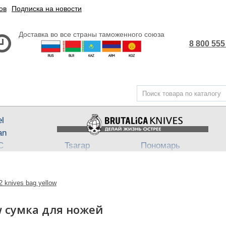
ов
Подписка на новости
Доставка во все страны таможенного союза
8 800 555
el
an
С
Tsarap
Пономарь
Steel
Belka ★ Pantera
АП-47
,
АП-74
3
ech
Бритвы Brutalica
Takino
2 knives bag yellow
Japan fixed
Хейтер
Such-Ok
Cheus
- Punch
ow сумка для ножей
B
Block13
Bully
Town
Neuro
Dino