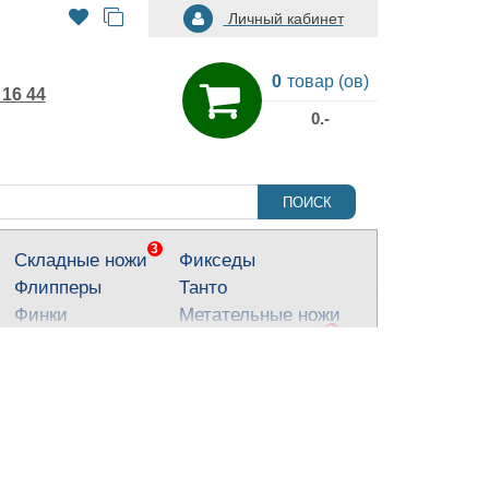
Личный кабинет
0
товар (ов)
 16 44
0.-
ПОИСК
3
Складные ножи
Фикседы
Флипперы
Танто
Финки
Метательные ножи
3
Тактические ножи
Ножи для города
Кухонные ножи
Тычковые ножи
Яркие ножи
Туристические
ножи
Костюмные ножи
Для охоты и
рыбалки