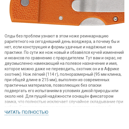
Олды без проблем узнают в этом ноже реинкарнацию
раритетного на сегодняшний день вояджера, а почему бы и
нет, если конструкция и формы удачные и надёжные на
практике. По сути же нож новый и обзавёлся кучей изменений
и нюансов по сравнению с прародителем. Тут вам и окрас, не
двусмысленно намекающий на полевое назначение и имя,
которое можно даже не переводить, охотник он и в Африке
охотник). Нож лёгкий (114 г), полноразмерный (95 мм клинка,
при общей длине в 215 мм), выполнен из современных
практичных материалов, позволяющих без опаски
подвергать его испытаниям в условиях дикой природы или
около неё. Для пущей надёжности оснащён фиксатором
замка, что полностью исключает случайное складывание при
работе. Если целью ваших поисков является надёжный
ЧИТАТЬ ПОЛНОСТЬЮ
охотничий и туристический инструмент от производителя с
мировым именем, крайне рекомендую присмотреться к Cold
Steel Double Safe Hunter.