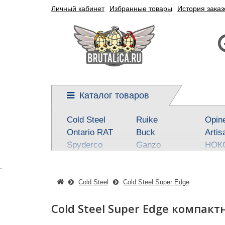
Личный кабинет
Избранные товары
История заказ
Каталог товаров
Cold Steel
Ruike
Opin
Ontario RAT
Buck
Artis
Spyderco
Ganzo
НОК
Kershaw
Reptilian, SteelClaw
Real 
.
CRKT
Kizlyar Supreme
Best
Mora
Steel Will
SOG
Cold Steel
Cold Steel Super Edge
Civivi
Victorinox
Fox
Cold Steel Super Edge компак
Boker-Plus
Sanrenmu
CJR
QSP knives
Higonokami
Tuo-