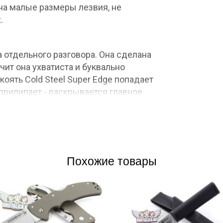
 на малые размеры лезвия, не
.
а отдельного разговора. Она сделана
начит она ухватиста и буквально
укоять Cold Steel Super Edge попадает
 прилипает - раскрывается главное
а, плоские, не вызывают аллергию
брелока, на ножнах присутствуют
Похожие товары
per Edge. Мы рекомендуем
чтобы пришивать Cold Steel Super
ет носить нож последнего шанса