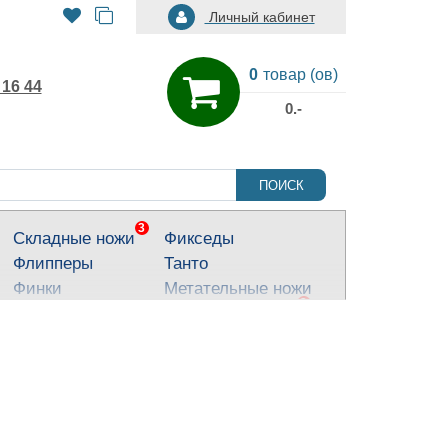
Личный кабинет
0
товар (ов)
 16 44
0.-
ПОИСК
3
Складные ножи
Фикседы
Флипперы
Танто
Финки
Метательные ножи
3
Тактические ножи
Ножи для города
Кухонные ножи
Тычковые ножи
Яркие ножи
Туристические
ножи
Костюмные ножи
Для охоты и
рыбалки