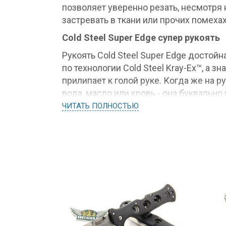
позволяет уверенно резать, несмотря
застревать в ткани или прочих помехах
Cold Steel Super Edge супер рукоять
Рукоять Cold Steel Super Edge достойн
по технологии Cold Steel Kray-Ex™, а з
прилипает к голой руке. Когда же на р
вода, масло или кровь - она буквально
свойство Kray-Ex™.
ЧИТАТЬ ПОЛНОСТЬЮ
Ножны Cold Steel Super Edge
Ножны выполнены из особого пластик
или раздражение кожи. Кроме кольца-
отверстия для крепежа Cold Steel Su
использовать эти отверстия в ножнах, 
Edge в скрытых местах - как и подоба
Видео обзор Cold Steel Super Edge