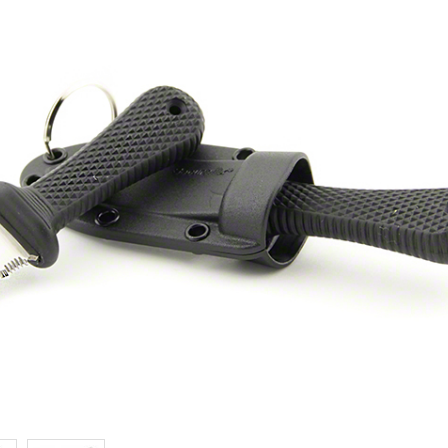
Samson
Capybara
Hasan
Wakasagi
3
Северные Собаки
сумки для ножей
3
6
мерч Brutalica
ножи Brutalica
Подарочная карта
онлайн за минуту!