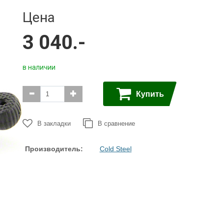
Ножи с
Керамбиты
Цена
серрейтором
Собери сам
EDC
3 040.-
Тактические ручки
Черепа на темляк
3
Точилки
Ножи
в наличии
Multitool
Паракорд,
микрокорд
Купить
В закладки
В сравнение
Производитель:
Cold Steel