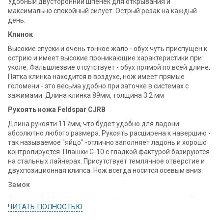
Удобный двусторонний шпенек для открывания и
максимально спокойный силует. Острый резак на каждый
день.
Клинок
Высокие спуски и очень тонкое жало - обух чуть приспущен к
острию и имеет высокие проникающие характеристики при
уколе. Фальшлезвие отсутствует - обух прямой по всей длине.
Пятка клинка находится в воздухе, нож имеет прямые
голомени - это весьма удобно при заточке в системах с
зажимами. Длина клинка 89мм, толщина 3.2 мм
Рукоять ножа Feldspar CJRB
Длина рукояти 117мм, что будет удобно для ладони
абсолютно любого размера. Рукоять расширена к навершию -
так называемое "яйцо" -отлично заполняет ладонь и хорошо
контролируется. Плашки G-10 с гладкой фактурой базируются
на стальных лайнерах. Присутствует темлячное отверстие и
двухпозиционная клипса. Нож всегда носится осевым вниз.
Замок
Открытие Feldspar производится за шпеньки на клинке. Нож
ЧИТАТЬ ПОЛНОСТЬЮ
оснащён замком типа Liner Lock. Подобный тип замка всем
хорошо знаком и любим многими производителями ножей.