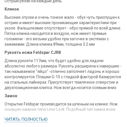
Острый резак на каждый день.
Клинок
Высокие спуски и очень тонкое жало - обух чуть приспущен к
острию и имеет высокие проникающие характеристики при
уколе. Фальшлезвие отсутствует - обух прямой по всей длине.
Пятка клинка находится в воздухе, нож имеет прямые
голомени - это весьма удобно при заточке в системах с
зажимами. Длина клинка 89мм, толщина 3.2 мм
Рукоять ножа Feldspar CJRB
Длина рукояти 117мм, что будет удобно для ладони
абсолютно любого размера. Рукоять расширена к навершию -
так называемое "яйцо" -отлично заполняет ладонь и хорошо
контролируется. Плашки G-10 с гладкой фактурой базируются
на стальных лайнерах. Присутствует темлячное отверстие и
двухпозиционная клипса. Нож всегда носится осевым вниз.
Замок
Открытие Feldspar производится за шпеньки на клинке. Нож
оснащён замком типа Liner Lock. Подобный тип замка всем
хорошо знаком и любим многими производителями ножей.
ЧИТАТЬ ПОЛНОСТЬЮ
Простота конструкции и надёжность фиксации клинка – вот
залог его популярности. Спокойно оперируется как правой так