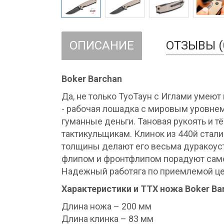
ОПИСАНИЕ
ОТЗЫВЫ (
Boker Barchan
Да, не только ТуоТаун с Иглами умеют 
- рабочая лошадка с мировым уровне
гуманные деньги. Тановая рукоять и 
тактикульщикам. Клинок из 440й стали 
толщины делают его весьма дуракоуст
флипом и фронтфлипом порадуют само
Надежный работяга по приемлемой це
Характеристики и ТТХ ножа Boker Ba
Длина ножа – 200 мм
Длина клинка – 83 мм