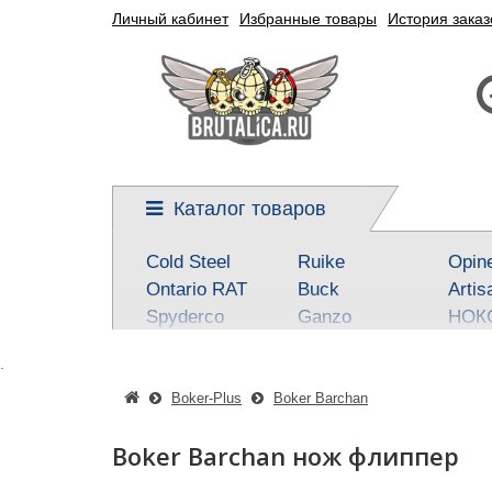
Личный кабинет
Избранные товары
История заказ
Каталог товаров
Cold Steel
Ruike
Opin
Ontario RAT
Buck
Artis
Spyderco
Ganzo
НОК
Kershaw
Reptilian, SteelClaw
Real 
.
CRKT
Kizlyar Supreme
Best
Mora
Steel Will
SOG
Boker-Plus
Boker Barchan
Civivi
Victorinox
Fox
Boker Barchan нож флиппер
Boker-Plus
Sanrenmu
CJR
QSP knives
Higonokami
Tuo-