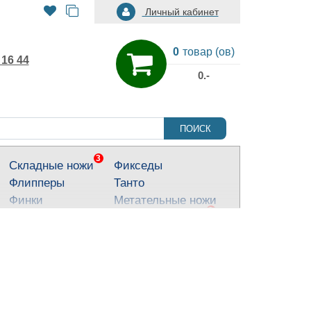
Личный кабинет
0
товар (ов)
 16 44
0.-
ПОИСК
3
Складные ножи
Фикседы
Флипперы
Танто
Финки
Метательные ножи
3
Тактические ножи
Ножи для города
Кухонные ножи
Тычковые ножи
Яркие ножи
Туристические
ножи
Костюмные ножи
Для охоты и
рыбалки