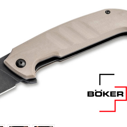
Samson
Capybara
Hasan
Wakasagi
3
Северные Собаки
сумки для ножей
3
6
мерч Brutalica
ножи Brutalica
Подарочная карта
онлайн за минуту!