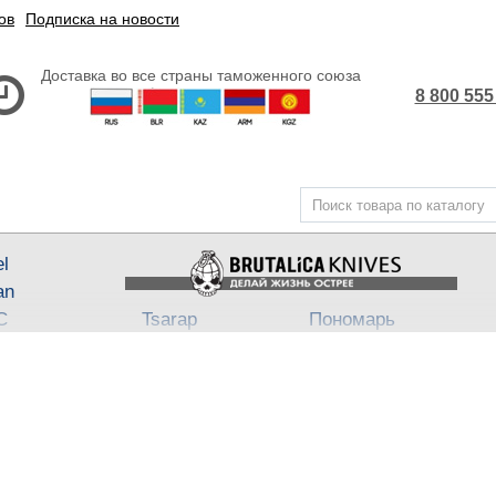
ов
Подписка на новости
Доставка во все страны таможенного союза
8 800 555
el
an
С
Tsarap
Пономарь
Steel
Belka ★ Pantera
АП-47
,
АП-74
3
ech
Бритвы Brutalica
Takino
Japan fixed
Хейтер
Such-Ok
Cheus
- Punch
B
Block13
Bully
Town
Neuro
Dino