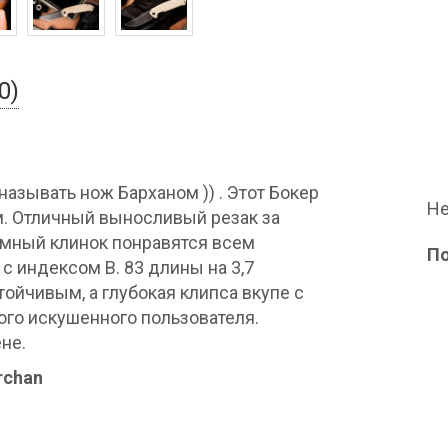
0)
называть нож Барханом )) . Этот Бокер
Не
м. Отличный выносливый резак за
тёмный клинок понравятся всем
П
с индексом В. 83 длины на 3,7
ойчивым, а глубокая клипса вкупе с
го искушенного пользователя.
не.
rchan