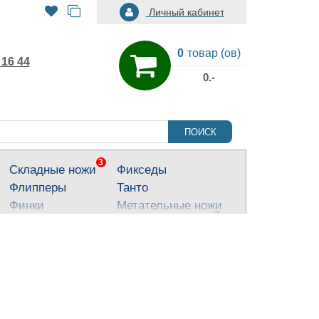
Личный кабинет
0
товар (ов)
 16 44
0.-
ПОИСК
3
Складные ножи
Фикседы
Флипперы
Танто
Финки
Метательные ножи
3
Тактические ножи
Ножи для города
Кухонные ножи
Тычковые ножи
Яркие ножи
Туристические
ножи
Костюмные ножи
Для охоты и
рыбалки