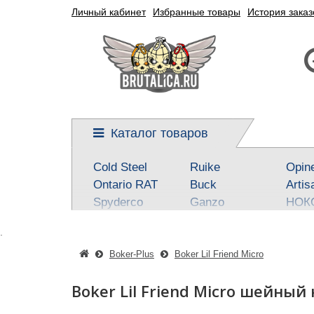
Личный кабинет
Избранные товары
История заказ
Каталог товаров
Cold Steel
Ruike
Opin
Ontario RAT
Buck
Artis
Spyderco
Ganzo
НОК
Kershaw
Reptilian, SteelClaw
Real 
.
CRKT
Kizlyar Supreme
Best
Mora
Steel Will
SOG
Boker-Plus
Boker Lil Friend Micro
Civivi
Victorinox
Fox
Boker Lil Friend Micro шейный
Boker-Plus
Sanrenmu
CJR
QSP knives
Higonokami
Tuo-