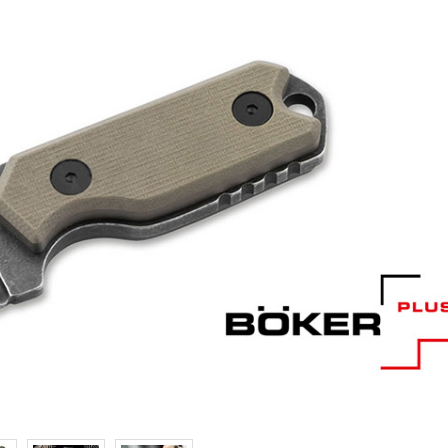
Samson
Capybara
Hasan
Wakasagi
3
Северные Собаки
сумки для ножей
3
6
мерч Brutalica
ножи Brutalica
Подарочная карта
онлайн за минуту!