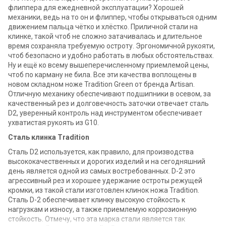
флиппера для ежедневной эксплуатации? Хорошей
механики, ведь на то он и флиппер, чтобы открываться одним
движением пальца чётко и хлёстко. Приличной стали на
клинке, такой чтоб не сложно затачивалась и длительное
время сохраняла требуемую остроту. Эргономичной рукояти,
чтоб безопасно и удобно работать в любых обстоятельствах.
Ну и ещё ко всему вышеперечисленному приемлемой цены,
чтоб по карману не била. Все эти качества воплощены в
новом складном ноже Tradition Green от бренда Artisan.
Отличную механику обеспечивают подшипники в осевом, за
качественный рез и долговечность заточки отвечает сталь
D2, уверенный контроль над инструментом обеспечивает
ухватистая рукоять из G10.
Сталь клинка Tradition
Сталь D2 используется, как правило, для производства
высококачественных и дорогих изделий и на сегодняшний
день является одной из самых востребованных. D-2 это
агрессивный рез и хорошее удержание остроты режущей
кромки, из такой стали изготовлен клинок ножа Tradition.
Сталь D-2 обеспечивает клинку высокую стойкость к
нагрузкам и износу, а также приемлемую коррозионную
стойкость. Отмечу, что эта марка стали является так