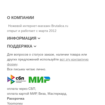
Сталь – D2
Твёрдость клинка – 58-60 HRc
Обработка клинка – Stonewash
Рукоять – G10
О КОМПАНИИ
Замок – Liner Lock
Вес – 175 г
Ножевой интернет-магазин Brutalica.ru
открыт и работает с марта 2012
ИНФОРМАЦИЯ
ПОДДЕРЖКА
Для вопросов о статусе заказе, наличии товара или
других предложений используйте
вот эту контактную
форму
.
Все письма читаю лично.
оплата через СБП,
оплата картой МИР, Виза, Мастеркард,
Рассрочка
Yoomoney