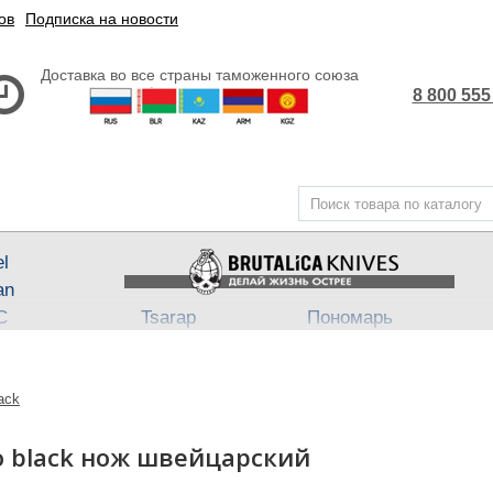
ов
Подписка на новости
Доставка во все страны таможенного союза
8 800 555
el
an
С
Tsarap
Пономарь
Steel
Belka ★ Pantera
АП-47
,
АП-74
3
ech
Бритвы Brutalica
Takino
ack
Japan fixed
Хейтер
Such-Ok
Cheus
- Punch
ro black нож швейцарский
B
Block13
Bully
Town
Neuro
Dino