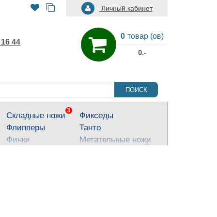
Личный кабинет
0
товар (ов)
 16 44
0.-
ПОИСК
3
Складные ножи
Фикседы
Флипперы
Танто
Финки
Метательные ножи
3
Тактические ножи
Ножи для города
Кухонные ножи
Тычковые ножи
Яркие ножи
Туристические
ножи
Костюмные ножи
Для охоты и
рыбалки