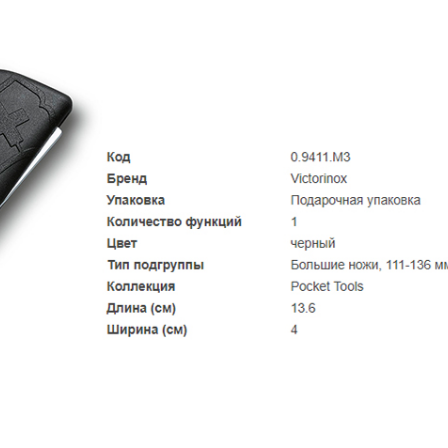
Samson
Capybara
Hasan
Wakasagi
3
Северные Собаки
сумки для ножей
3
6
мерч Brutalica
ножи Brutalica
Подарочная карта
онлайн за минуту!