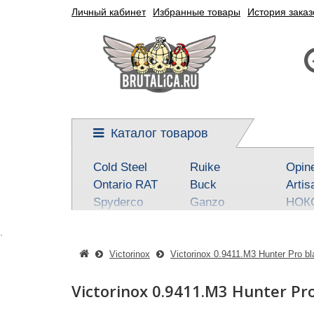
Личный кабинет
Избранные товары
История заказ
Каталог товаров
Cold Steel
Ruike
Opin
Ontario RAT
Buck
Artis
Spyderco
Ganzo
НОК
Kershaw
Reptilian, SteelClaw
Real 
.
CRKT
Kizlyar Supreme
Best
Mora
Steel Will
SOG
Victorinox
Victorinox 0.9411.M3 Hunter Pro bl
Civivi
Victorinox
Fox
Victorinox 0.9411.M3 Hunter P
Boker-Plus
Sanrenmu
CJR
QSP knives
Higonokami
Tuo-