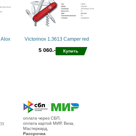
 Alox
Victorinox 1.3613 Camper red
5 060.-
Купить
в избранные
сравнить
оплата через СБП,
эту
оплата картой МИР, Виза,
Мастеркард,
Рассрочка