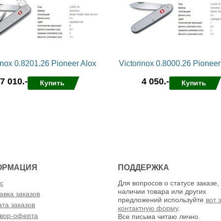
inox 0.8201.26 Pioneer Alox
Victorinox 0.8000.26 Pioneer
7 010.-
4 050.-
Купить
Купить
нные
сравнить
в избранные
сравнить
ОРМАЦИЯ
ПОДДЕРЖКА
с
Для вопросов о статусе заказе,
наличии товара или других
авка заказов
предложений используйте
вот 
та заказов
контактную форму
.
вор-оферта
Все письма читаю лично.