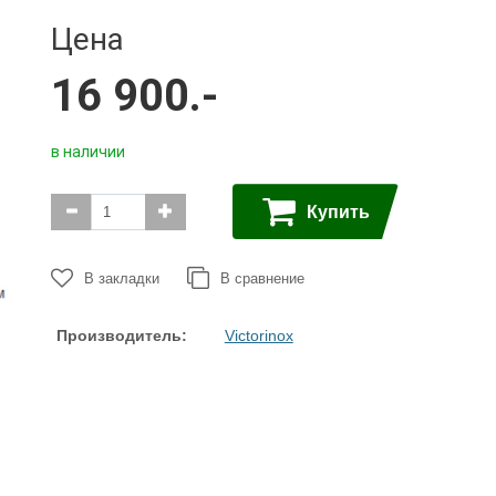
Ножи с
Керамбиты
Цена
серрейтором
Собери сам
EDC
16 900.-
Тактические ручки
Черепа на темляк
3
Точилки
Ножи
в наличии
Multitool
Паракорд,
микрокорд
Купить
В закладки
В сравнение
Производитель:
Victorinox