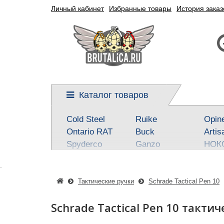
Личный кабинет
Избранные товары
История заказ
Каталог товаров
Cold Steel
Ruike
Opin
Ontario RAT
Buck
Artis
Spyderco
Ganzo
НОК
Kershaw
Reptilian, SteelClaw
Real 
.
CRKT
Kizlyar Supreme
Best
Mora
Steel Will
SOG
Тактические ручки
Schrade Tactical Pen 10
Civivi
Victorinox
Fox
Schrade Tactical Pen 10 такти
Boker-Plus
Sanrenmu
CJR
QSP knives
Higonokami
Tuo-