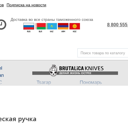
ов
Подписка на новости
Доставка во все страны таможенного союза
8 800 555
el
an
С
Tsarap
Пономарь
Steel
Belka ★ Pantera
АП-47
,
АП-74
3
ech
Бритвы Brutalica
Takino
Japan fixed
Хейтер
Such-Ok
Cheus
- Punch
ческая ручка
B
Block13
Bully
Town
Neuro
Dino