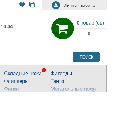
Личный кабинет
0
товар (ов)
 16 44
0.-
ПОИСК
3
Складные ножи
Фикседы
Флипперы
Танто
Финки
Метательные ножи
3
Тактические ножи
Ножи для города
Кухонные ножи
Тычковые ножи
Яркие ножи
Туристические
ножи
Костюмные ножи
Для охоты и
рыбалки