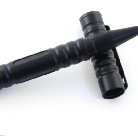
Samson
Capybara
Hasan
Wakasagi
3
Северные Собаки
сумки для ножей
3
6
мерч Brutalica
ножи Brutalica
Подарочная карта
онлайн за минуту!