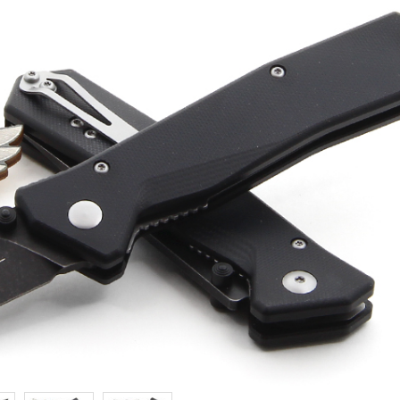
Samson
Capybara
Hasan
Wakasagi
3
Северные Собаки
сумки для ножей
3
6
мерч Brutalica
ножи Brutalica
Подарочная карта
онлайн за минуту!