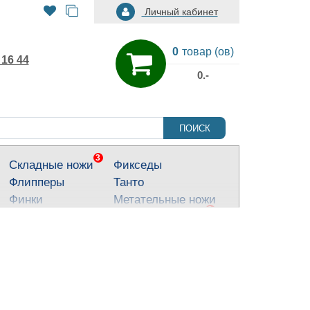
Личный кабинет
0
товар (ов)
 16 44
0.-
ПОИСК
3
Складные ножи
Фикседы
Флипперы
Танто
Финки
Метательные ножи
3
Тактические ножи
Ножи для города
Кухонные ножи
Тычковые ножи
Яркие ножи
Туристические
ножи
Костюмные ножи
Для охоты и
рыбалки