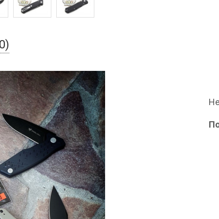
0)
Не
П