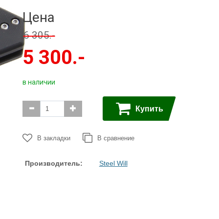
Ножи с
Керамбиты
Цена
серрейтором
Собери сам
EDC
6 305.-
Тактические ручки
Черепа на темляк
5 300.-
3
Точилки
Ножи
Multitool
Паракорд,
микрокорд
в наличии
Купить
В закладки
В сравнение
Производитель:
Steel Will