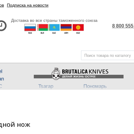
ов
Подписка на новости
Доставка во все страны таможенного союза
8 800 555
el
an
С
Tsarap
Пономарь
Steel
Belka ★ Pantera
АП-47
,
АП-74
3
ech
Бритвы Brutalica
Takino
Japan fixed
Хейтер
Such-Ok
Cheus
- Punch
адной нож
B
Block13
Bully
Town
Neuro
Dino