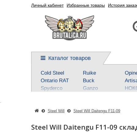
Личный кабинет
Избранные товары
История заказ
Каталог товаров
Cold Steel
Ruike
Opin
Ontario RAT
Buck
Artis
Spyderco
Ganzo
НОК
Kershaw
Reptilian, SteelClaw
Real 
.
CRKT
Kizlyar Supreme
Best
Mora
Steel Will
SOG
Steel Will
Steel Will Daitengu F11-09
Civivi
Victorinox
Fox
Steel Will Daitengu F11-09 скл
Boker-Plus
Sanrenmu
CJR
QSP knives
Higonokami
Tuo-