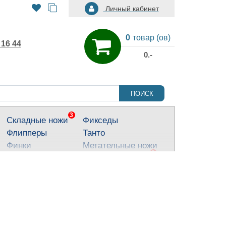
Личный кабинет
0
товар (ов)
 16 44
0.-
ПОИСК
3
Складные ножи
Фикседы
Флипперы
Танто
Финки
Метательные ножи
3
Тактические ножи
Ножи для города
Кухонные ножи
Тычковые ножи
Яркие ножи
Туристические
ножи
Костюмные ножи
Для охоты и
рыбалки