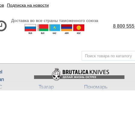
ов
Подписка на новости
Доставка во все страны таможенного союза
8 800 555
el
an
С
Tsarap
Пономарь
Steel
Belka ★ Pantera
АП-47
,
АП-74
3
ech
Бритвы Brutalica
Takino
Japan fixed
Хейтер
Such-Ok
Cheus
- Punch
B
Block13
Bully
Town
Neuro
Dino