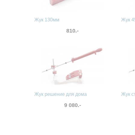
Жук 130мм
Жук 4
810.-
в избранные
сравнить
в избра
Жук решение для дома
Жук с
9 080.-
в избранные
сравнить
в избра