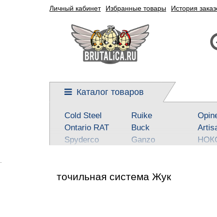
Личный кабинет
Избранные товары
История заказ
Каталог товаров
Cold Steel
Ruike
Opin
Ontario RAT
Buck
Artis
Spyderco
Ganzo
НОК
Kershaw
Reptilian, SteelClaw
Real 
.
CRKT
Kizlyar Supreme
Best
точильная система Жук
Mora
Steel Will
SOG
Civivi
Victorinox
Fox
Boker-Plus
Sanrenmu
CJR
QSP knives
Higonokami
Tuo-