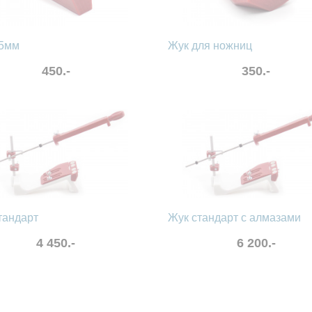
5мм
Жук для ножниц
450.-
350.-
нные
сравнить
в избранные
сравнить
тандарт
Жук стандарт с алмазами
4 450.-
6 200.-
нные
сравнить
в избранные
сравнить