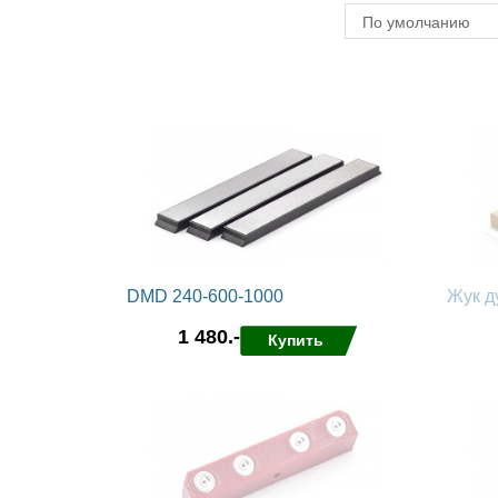
По умолчанию
DMD 240-600-1000
Жук д
1 480.-
Купить
в избранные
сравнить
в избра