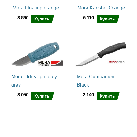
Сталь Sandvik уверенно держит заточку и несложно правится
Mora Floating orange
Mora Kansbol Orange
в походных условиях
3 890.-
6 110.-
Клинок Mora Companion Desert
Купить
Купить
Форма клинка, так называемый drop – point – линия обуха
опускается к острию по дуге, что повышает проникающую
способность клинка. Резать и шинковать ножом Companion
Desert очень приятно – этому способствуют сканди спуски с
микроподводом и небольшая толщина клинка. Рез
контролируемый и очень вкусный – нож бритвенно-острый,
при желании им можно с успехом побриться.
Рукоять ножа Companion Desert
Mora Eldris light duty
Mora Companion
Прочный пластик облачённый в шероховатую резину служит
gray
Black
рукоятью для Companion Desert. Форма рукояти очень удобна
и эргономична, рука не соскальзывает даже при сильных
3 050.-
2 140.-
Купить
Купить
тычковых движениях. При силовой работе или строгании
древесины не наминает руку и сидит в ней как литая. И
конечно же рукоять, благодаря прорезиненным вставкам, не
скользит в мокрых руках и надёжно удерживается любым
удобным хватом.
Ножны Mora Companion Desert