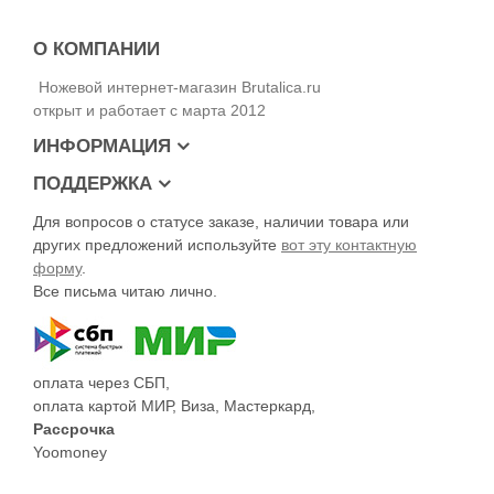
Ножны минималистичны и просты, но это не умаляет их
достоинств. Они надёжно удерживают нож, он не болтается и
не гремит при ходьбе. Ножны Companion Desert имеют
О КОМПАНИИ
отверстие для отвода воды. Также присутствует монолитная
клипса, позволяющая быстро и удобно снять ножны с пояса
Ножевой интернет-магазин Brutalica.ru
не снимая ремень.
открыт и работает с марта 2012
Длина ножа – 218 мм
ИНФОРМАЦИЯ
Длина клинка – 103 мм
Толщина клинка – 2.5 мм
ПОДДЕРЖКА
Сталь – Sandvik 12C27
Для вопросов о статусе заказе, наличии товара или
Твёрдость клинка – 58-59 HRc
Обработка клинка – Polish
других предложений используйте
вот эту контактную
Рукоять – резинопластик
форму
.
Ножны – пластик
Все письма читаю лично.
Вес – 116 г
оплата через СБП,
оплата картой МИР, Виза, Мастеркард,
Рассрочка
Yoomoney