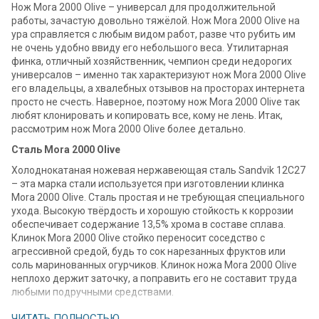
Нож Mora 2000 Olive – универсал для продолжительной
работы, зачастую довольно тяжёлой. Нож Mora 2000 Olive на
ура справляется с любым видом работ, разве что рубить им
не очень удобно ввиду его небольшого веса. Утилитарная
финка, отличный хозяйственник, чемпион среди недорогих
универсалов – именно так характеризуют нож Mora 2000 Olive
его владельцы, а хвалебных отзывов на просторах интернета
просто не счесть. Наверное, поэтому нож Mora 2000 Olive так
любят клонировать и копировать все, кому не лень. Итак,
рассмотрим нож Mora 2000 Olive более детально.
Сталь Mora 2000 Olive
Холоднокатаная ножевая нержавеющая сталь Sandvik 12C27
– эта марка стали используется при изготовлении клинка
Mora 2000 Olive. Сталь простая и не требующая специального
ухода. Высокую твёрдость и хорошую стойкость к коррозии
обеспечивает содержание 13,5% хрома в составе сплава.
Клинок Mora 2000 Olive стойко переносит соседство с
агрессивной средой, будь то сок нарезанных фруктов или
соль маринованных огурчиков. Клинок ножа Mora 2000 Olive
неплохо держит заточку, а поправить его не составит труда
любыми подручными средствами.
ЧИТАТЬ ПОЛНОСТЬЮ