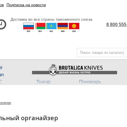
ов
Подписка на новости
Доставка во все страны таможенного союза
8 800 555
el
an
С
Tsarap
Пономарь
Steel
Belka ★ Pantera
АП-47
,
АП-74
3
ech
Бритвы Brutalica
Takino
 orange
Japan fixed
Хейтер
Such-Ok
Cheus
- Punch
тольный органайзер
B
Block13
Bully
Town
Neuro
Dino