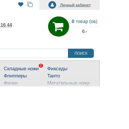
Личный кабинет
0
товар (ов)
 16 44
0.-
ПОИСК
3
Складные ножи
Фикседы
Флипперы
Танто
Финки
Метательные ножи
3
Тактические ножи
Ножи для города
Кухонные ножи
Тычковые ножи
Яркие ножи
Туристические
ножи
Костюмные ножи
Для охоты и
рыбалки