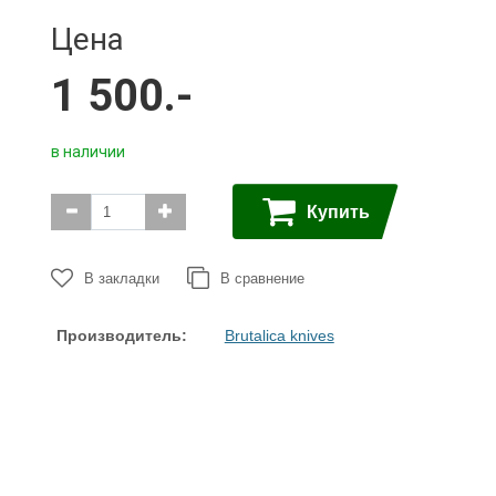
Ножи с
Керамбиты
Цена
серрейтором
Собери сам
EDC
1 500.-
Тактические ручки
Черепа на темляк
3
Точилки
Ножи
в наличии
Multitool
Паракорд,
микрокорд
Купить
В закладки
В сравнение
Производитель:
Brutalica knives