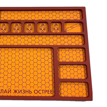
Samson
Capybara
Hasan
Wakasagi
3
Северные Собаки
сумки для ножей
3
6
мерч Brutalica
ножи Brutalica
Подарочная карта
онлайн за минуту!