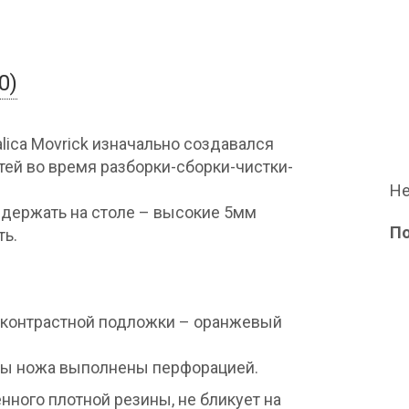
0)
lica Movrick изначально создавался
тей во время разборки-сборки-чистки-
Не
о держать на столе – высокие 5мм
П
ть.
 контрастной подложки – оранжевый
туры ножа выполнены перфорацией.
енного плотной резины, не бликует на