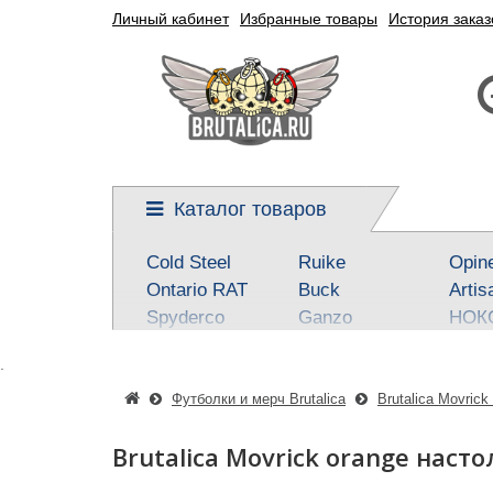
Личный кабинет
Избранные товары
История заказ
Каталог товаров
Cold Steel
Ruike
Opin
Ontario RAT
Buck
Artis
Spyderco
Ganzo
НОК
Kershaw
Reptilian, SteelClaw
Real 
.
CRKT
Kizlyar Supreme
Best
Mora
Steel Will
SOG
Футболки и мерч Brutalica
Brutalica Movrick
Civivi
Victorinox
Fox
Brutalica Movrick orange нас
Boker-Plus
Sanrenmu
CJR
QSP knives
Higonokami
Tuo-