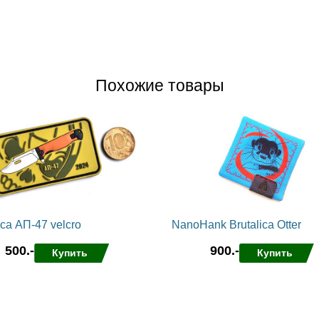
Похожие товары
ica АП-47 velcro
NanoHank Brutalica Otter
500.-
900.-
Купить
Купить