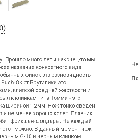
0)
у. Прошло много лет и наконец-то мы
Не
ожее название конкретного вида
т обычных финок эта разновидность
П
Such-Ok от Бруталики это
ами, клипсой средней жесткости и
ыл к клинкам типа Томми - это
ка шириной 1,2мм. Нож тонко сведен
т и не менее хорошо колет. Плавник
 любит фрикшен-фолдеры. Не каждый
- этот можно. В данный момент нож
 черным G-10 и черным клинком,