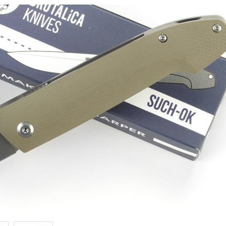
Samson
Capybara
Hasan
Wakasagi
3
Северные Собаки
сумки для ножей
3
6
мерч Brutalica
ножи Brutalica
Подарочная карта
онлайн за минуту!