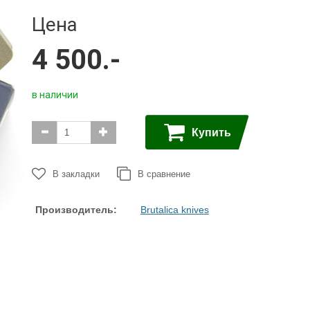
Ножи с
Керамбиты
Цена
серрейтором
Собери сам
EDC
4 500.-
Тактические ручки
Черепа на темляк
3
Точилки
Ножи
в наличии
Multitool
Паракорд,
микрокорд
Купить
В закладки
В сравнение
Производитель:
Brutalica knives