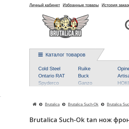
Личный кабинет
Избранные товары
История заказ
Каталог товаров
Cold Steel
Ruike
Opin
Ontario RAT
Buck
Artis
Spyderco
Ganzo
НОК
Kershaw
Reptilian, SteelClaw
Real 
.
CRKT
Kizlyar Supreme
Best
Mora
Steel Will
SOG
Brutalica
Brutalica Such-Ok
Brutalica Su
Civivi
Victorinox
Fox
Brutalica Such-Ok tan нож фр
Boker-Plus
Sanrenmu
CJR
QSP knives
Higonokami
Tuo-