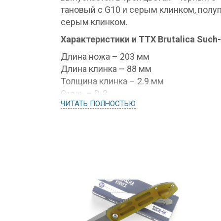
тановый с G10 и серым клинком, полуп
серым клинком.
Характеристики и ТТХ Brutalica Such
Длина ножа – 203 мм
Длина клинка – 88 мм
Толщина клинка – 2.9 мм
Сталь – D-2
ЧИТАТЬ ПОЛНОСТЬЮ
Твёрдость клинка – 60-61 HRc
Обработка клинка – Beadblast
Рукоять – G10
Замок – Liner Lock
Вес – 98 г