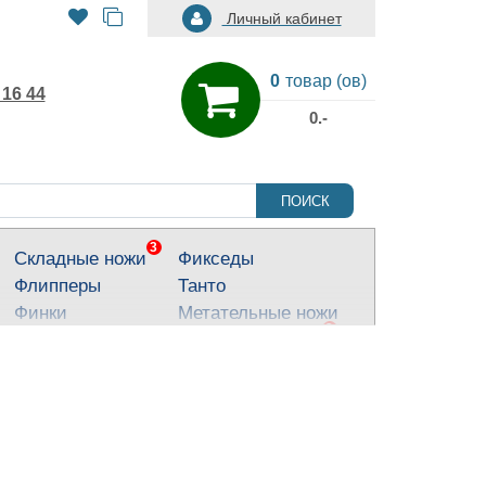
Личный кабинет
0
товар (ов)
 16 44
0.-
ПОИСК
3
Складные ножи
Фикседы
Флипперы
Танто
Финки
Метательные ножи
3
Тактические ножи
Ножи для города
Кухонные ножи
Тычковые ножи
Яркие ножи
Туристические
ножи
Костюмные ножи
Для охоты и
рыбалки