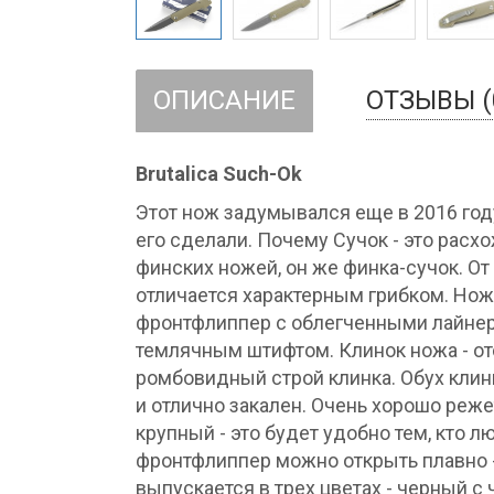
ОПИСАНИЕ
ОТЗЫВЫ (
Brutalica Such-Ok
Этот нож задумывался еще в 2016 год
его сделали. Почему Сучок - это расх
финских ножей, он же финка-сучок. О
отличается характерным грибком. Нож 
фронтфлиппер с облегченными лайнер
темлячным штифтом. Клинок ножа - отс
ромбовидный строй клинка. Обух клин
и отлично закален. Очень хорошо реже
крупный - это будет удобно тем, кто
фронтфлиппер можно открыть плавно 
выпускается в трех цветах - черный с