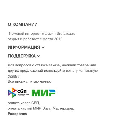
стали исключающая выработку лайнера, что иногда
случается на недорогих ножах вроде Spyderco Tenacious,
Kershaw Blur и т.д. В лицевой плашке сделана выборка
позволяющая не промахнуться при закрывании ножа.
Характеристики и ТТХ ножа Samson Brutalica Adimanti
О КОМПАНИИ
Длина ножа – 212 мм
Ножевой интернет-магазин Brutalica.ru
Длина клинка – 94 мм
открыт и работает с марта 2012
Толщина клинка – 3,3 мм
Сталь – D2
ИНФОРМАЦИЯ
Твёрдость клинка – 589-60 HRc
Обработка клинка – Satin
ПОДДЕРЖКА
Рукоять – G10/steel
Для вопросов о статусе заказе, наличии товара или
Замок – Liner Lock
Вес – 166 г
других предложений используйте
вот эту контактную
форму
.
Все письма читаю лично.
оплата через СБП,
оплата картой МИР, Виза, Мастеркард,
Рассрочка