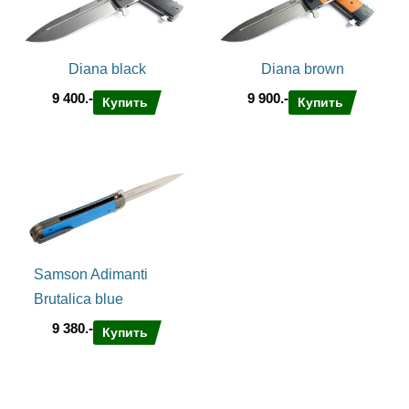
Рукоять ножа Samson Brutalica
Рукоять симметричная, стальная, фрезерованая. В лайнерах
вырезаны пазы для уменьшения веса. Сами лайнеры также
фрезерованы по высоте. Это совершенно не плоская
Diana black
Diana brown
конструкция используемая в 90% ножей. Каждый лайнер
9 400.-
9 900.-
пилится из пластины 5мм толщиной чтобы получить
Купить
Купить
монолитную конструкцию больстера, навершия и всего ножа
в целом. Плашки из фактурированой оружейной насечкой
G10. Плашки держатся на трех винтах и надеюсь у этого ножа
будет много вариантов кастомизации. В навершии рукояти
спрятан потайной штифт для темляка. Этот штифт крепится в
стальной спейсер, который обеспечивает надежность всей
рукояти и обеспечивает баланс открытого ножа в точке 2/3
рукояти - это максимально удобная развесовка для
складного ножа - примерно так сделан Tsarap Folder. Клипса
этого ножа также стальная, фрезерованая из цельного куска
Samson Adimanti
металла и повторяет форму лезвия. Клипса утоплена во
Brutalica blue
фрезерованый паз и крепится двумя винтами. Не
переставляемая - однопозиционная.
9 380.-
Купить
Замок Samson
У этого ножа использован замок Liner Lock с дополнительной
деталью - сухарем. Это специальная вставка из твердой