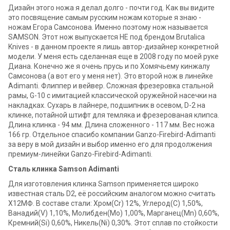
Дизайн этого ножа я делал долго - почти год. Как вы видите
это посвящение самым русским ножам которые я знаю -
ножам Егора Самсонова. Именно поэтому нож называется
SAMSON. Этот нож выпускается НЕ под брендом Brutalica
Knives - в данном проекте я лишь автор-дизайнер конкретной
модели. У меня есть сделанная еще в 2008 году по моей руке
Диана. Конечно же я очень прусь и по Хомячьему кинжалу
Самсонова (а вот его у меня нет). Это второй нож в линейке
Adimanti. Флиппер и вейвер. Сложная фрезеровка стальной
рамы, G-10 с имитацией классической оружейной насечки на
накладках. Сухарь в лайнере, подшипник в осевом, D-2 на
клинке, потайной штифт для темляка и фрезерованая клипса.
Длина клинка - 94 мм. Длина сложенного - 117 мм. Вес ножа
166 гр. Отдельное спасибо компании Ganzo-Firebird-Adimanti
за веру в мой дизайн и выбор именно его для продолжения
премиум-линейки Ganzo-Firebird-Adimanti.
Сталь клинка Samson Adimanti
Для изготовления клинка Samson применяется широко
известная сталь D2, её российским аналогом можно считать
Х12МФ. В составе стали: Хром(Cr) 12%, Углерод(С) 1,50%,
Ванадий(V) 1,10%, Молибден(Mo) 1,00%, Марганец(Mn) 0,60%,
Кремний(Si) 0,60%, Никель(Ni) 0,30%. Этот сплав по стойкости