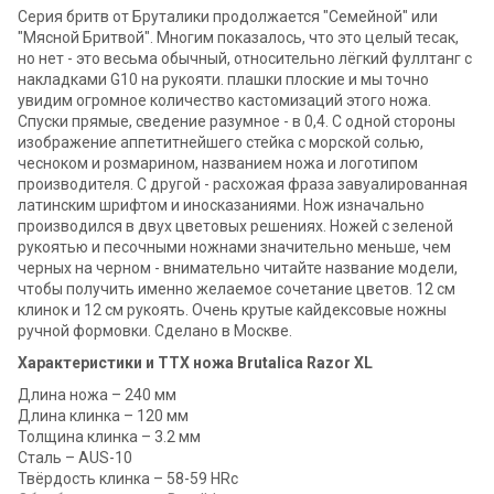
Серия бритв от Бруталики продолжается "Семейной" или
"Мясной Бритвой". Многим показалось, что это целый тесак,
но нет - это весьма обычный, относительно лёгкий фуллтанг с
накладками G10 на рукояти. плашки плоские и мы точно
увидим огромное количество кастомизаций этого ножа.
Спуски прямые, сведение разумное - в 0,4. С одной стороны
изображение аппетитнейшего стейка с морской солью,
чесноком и розмарином, названием ножа и логотипом
производителя. С другой - расхожая фраза завуалированная
латинским шрифтом и иносказаниями. Нож изначально
производился в двух цветовых решениях. Ножей с зеленой
рукоятью и песочными ножнами значительно меньше, чем
черных на черном - внимательно читайте название модели,
чтобы получить именно желаемое сочетание цветов. 12 см
клинок и 12 см рукоять. Очень крутые кайдексовые ножны
ручной формовки. Сделано в Москве.
Характеристики и ТТХ ножа Brutalica Razor XL
Длина ножа – 240 мм
Длина клинка – 120 мм
Толщина клинка – 3.2 мм
Сталь – AUS-10
Твёрдость клинка – 58-59 HRc