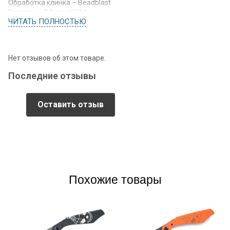
Обработка клинка – Beadblast
Рукоять – 3.2 steel/G10
ЧИТАТЬ ПОЛНОСТЬЮ
Ножны – Kydex
Вес – 125 г
Нет отзывов об этом товаре.
Последние отзывы
Оставить отзыв
Похожие товары