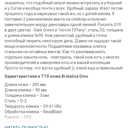
оказалось, что подобный силуэт можно встретить и у Кершей
и у Согов и вообще почти у всех. Удобный, зараза. И вот летом
прошлого года я нарисовал такой же, но с долей изюма. Я
поставил 2 разновеликих винта на спейсер и получил
замечательную морду динозавра одной линией. Рукоять G10
в двух цветах - Dark Green и "почти Tiffany", сталь D2, толщина
и длина клинка 3х90. Нож увесистый, удобный и точно
способный творить некоторую дичь. Давно не ощущал такой
мощи и монолитности. Подшипники керамика, клипса
стальная на потайных винтах. Как-то рекламировать
отдельно смысла ноль - повторюсь, такой нож есть у многих
производителей и наверняка есть и в вашей коллекции.
Просто потому, что жутко удобный )), а мой еще и прикольный
Характеристики и ТТХ ножа Brutalica Dino
Длина ножа – 205 мм
Длина клинка – 90 мм
Толщина клинка – 3 мм
Сталь – D-2
Твёрдость клинка – 59-61 HRc
Обработка клинка – BeadBlast
Рукоять – G10
Замок – Liner Lock
ЧИТАТЬ ПОЛНОСТЬЮ
Вес – 157 г