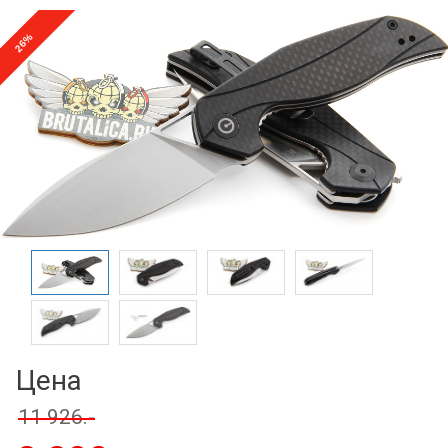
%
26
Цена
11 926.-